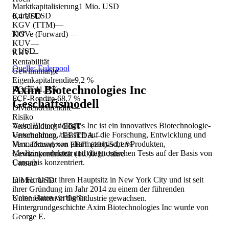
Marktkapitalisierung
1 Mio. USD
Kurs
0 USD
0,4 USD
KGV (TTM)
—
Tief
KGVe (Forward)
—
KUV
—
0 USD
KBV
—
Rentabilität
Quelle: Eulerpool
Gewinnmarge
—
Eigenkapitalrendite
9,2 %
Axim Biotechnologies Inc
ROCE
41,2 %
FCF-Rendite
-68,7 %
Geschäftsmodell
Dividendenrendite
—
Risiko
Axim Biotechnologies Inc ist ein innovatives Biotechnologie-
Verschuldung / EBIT
—
Unternehmen, das sich auf die Forschung, Entwicklung und
Verschuldung / EBITDA
—
Vermarktung von pharmazeutischen Produkten,
Max. Drawdown EBIT (10J)
-54,1 %
Medizinprodukten und diagnostischen Tests auf der Basis von
Gewinnkontinuität (10J)
0/10 Jahre
Cannabis konzentriert.
Umsatz
Die Firma hat ihren Hauptsitz in New York City und ist seit
in Mio. USD
ihrer Gründung im Jahr 2014 zu einem der führenden
Keine Daten verfügbar
Unternehmen in der Industrie gewachsen.
Hintergrundgeschichte Axim Biotechnologies Inc wurde von
George E.