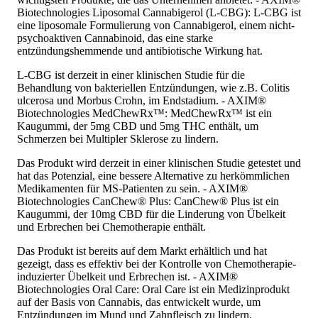
Biotechnologies Liposomal Cannabigerol (L-CBG): L-CBG ist
eine liposomale Formulierung von Cannabigerol, einem nicht-
psychoaktiven Cannabinoid, das eine starke
entzündungshemmende und antibiotische Wirkung hat.
L-CBG ist derzeit in einer klinischen Studie für die
Behandlung von bakteriellen Entzündungen, wie z.B. Colitis
ulcerosa und Morbus Crohn, im Endstadium. - AXIM®
Biotechnologies MedChewRx™: MedChewRx™ ist ein
Kaugummi, der 5mg CBD und 5mg THC enthält, um
Schmerzen bei Multipler Sklerose zu lindern.
Das Produkt wird derzeit in einer klinischen Studie getestet und
hat das Potenzial, eine bessere Alternative zu herkömmlichen
Medikamenten für MS-Patienten zu sein. - AXIM®
Biotechnologies CanChew® Plus: CanChew® Plus ist ein
Kaugummi, der 10mg CBD für die Linderung von Übelkeit
und Erbrechen bei Chemotherapie enthält.
Das Produkt ist bereits auf dem Markt erhältlich und hat
gezeigt, dass es effektiv bei der Kontrolle von Chemotherapie-
induzierter Übelkeit und Erbrechen ist. - AXIM®
Biotechnologies Oral Care: Oral Care ist ein Medizinprodukt
auf der Basis von Cannabis, das entwickelt wurde, um
Entzündungen im Mund und Zahnfleisch zu lindern.