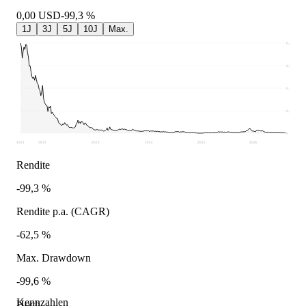
0,00
USD
-99,3 %
1J
3J
5J
10J
Max.
0,4
0,3
0,2
0,1
0
2021
2022
2023
2024
2025
2026
Rendite
-99,3 %
Rendite p.a. (CAGR)
-62,5 %
Max. Drawdown
-99,6 %
Kennzahlen
Hoch