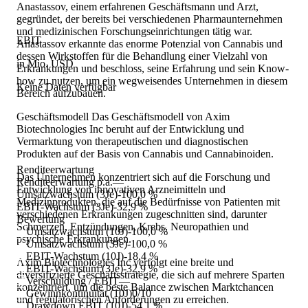
Anastassov, einem erfahrenen Geschäftsmann und Arzt,
gegründet, der bereits bei verschiedenen Pharmaunternehmen
und medizinischen Forschungseinrichtungen tätig war.
EBIT
Anastassov erkannte das enorme Potenzial von Cannabis und
dessen Wirkstoffen für die Behandlung einer Vielzahl von
in Mio. USD
Erkrankungen und beschloss, seine Erfahrung und sein Know-
how zu nutzen, um ein wegweisendes Unternehmen in diesem
Keine Daten verfügbar
Bereich aufzubauen.
Geschäftsmodell Das Geschäftsmodell von Axim
Biotechnologies Inc beruht auf der Entwicklung und
Vermarktung von therapeutischen und diagnostischen
Produkten auf der Basis von Cannabis und Cannabinoiden.
Renditeerwartung
Das Unternehmen konzentriert sich auf die Forschung und
Renditeerwartung p.a.
—
Entwicklung von innovativen Arzneimitteln und
Umsatzwachstum (3Je)
-100,0 %
Medizinprodukten, die auf die Bedürfnisse von Patienten mit
EBIT-Wachstum (3Je)
-32,9 %
verschiedenen Erkrankungen zugeschnitten sind, darunter
Bewertung
Schmerzen, Entzündungen, Krebs, Neuropathien und
Umsatzwachstum (10J)
-100,0 %
psychische Erkrankungen.
Umsatzwachstum (3Je)
-100,0 %
EBIT-Wachstum (10J)
-18,4 %
Axim Biotechnologies Inc verfolgt eine breite und
EBIT-Wachstum (3Je)
-32,9 %
diversifizierte Geschäftsstrategie, die sich auf mehrere Sparten
Verschuldung / EBIT
—
konzentriert, um die beste Balance zwischen Marktchancen
Gewinnkontinuität (10J)
0/10
und regulatorischen Anforderungen zu erreichen.
Drawdown EBIT (10J)
-54,1 %