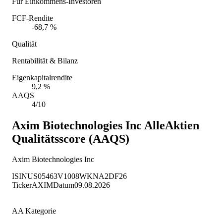
Für Einkommens-Investoren
FCF-Rendite
-68,7 %
Qualität
Rentabilität & Bilanz
Eigenkapitalrendite
9,2 %
AAQS
4/10
Axim Biotechnologies Inc
AlleAktien
Qualitätsscore (AAQS)
Axim Biotechnologies Inc
ISIN
US05463V1008
WKN
A2DF26
Ticker
AXIM
Datum
09.08.2026
AA Kategorie