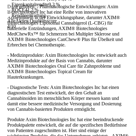
Eigenkapitalrendite
9,2 %
Dazu gehören: - Pharmakologische Entwicklungen: Axim
ROCE
41,2 %
Biotechnologies Inc hat eine Reihe von innovativen
Renditeerwartung
—
Arzneimitteln in der Entwicklungsphase, darunter AXIM®
AlleAktien Qualitätsscore
Biotechnologies Liposomal Cannabigerol (L-CBG) für
4
/10
bakterielle Entzündungen, AXIM® Biotechnologies
MedChewRx™ für Schmerzen bei Multipler Sklerose und
AXIM® Biotechnologies CanChew® Plus für Übelkeit und
Erbrechen bei Chemotherapie.
- Medizinprodukte: Axim Biotechnologies Inc entwickelt auch
Medizinprodukte auf der Basis von Cannabis, darunter
AXIM® Biotechnologies Oral Care für Zahnprobleme und
AXIM® Biotechnologies Topical Cream für
Hauterkrankungen.
- Diagnostische Tests: Axim Biotechnologies Inc hat einen
diagnostischen Test entwickelt, der den Gehalt an
Cannabinoiden im menschlichen Körper messen kann und
damit eine bessere medizinische Versorgung und Dosierung
von Cannabis-basierten Produkten ermöglicht.
Produkte Axim Biotechnologies Inc hat eine beeindruckende
Produktpalette entwickelt, die auf die spezifischen Bedürfnisse
von Patienten zugeschnitten ist. Hier sind einige der
wichtigsten Produkte, die das Unternehmen anbietet: - AXIM®