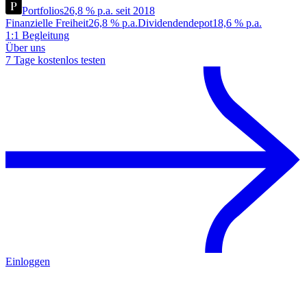
Portfolios
26,8 % p.a. seit 2018
Finanzielle Freiheit
26,8 % p.a.
Dividendendepot
18,6 % p.a.
1:1 Begleitung
Über uns
7 Tage kostenlos testen
Einloggen