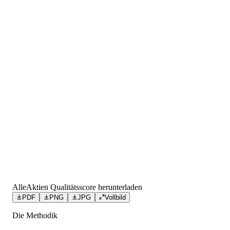
AlleAktien Qualitätsscore herunterladen
PDF
PNG
JPG
Vollbild
Die Methodik