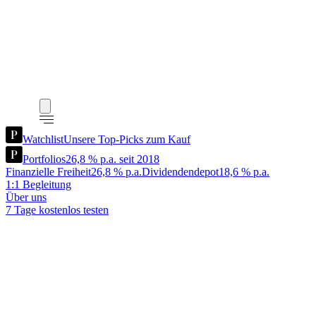
Watchlist
Unsere Top-Picks zum Kauf
Portfolios
26,8 % p.a. seit 2018
Finanzielle Freiheit
26,8 % p.a.
Dividendendepot
18,6 % p.a.
1:1 Begleitung
Über uns
7 Tage kostenlos testen