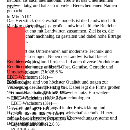
national als auch international. Heute ist das Unternehmen
weltweit tätig und hat sich in vielen Bereichen einen Namen
EBIT
gemacht.
in Mio. AUD
Das Herzstück des Geschäftsmodells ist die Landwirtschaft.
Die Firma betreibt selbst große landwirtschaftliche Betriebe
Keine Daten verfügbar
und arbeitet eng mit Landwirten zusammen. Ziel ist es, die
Landwirtschaft nachhaltig zu gestalten und dabei hohe Erträge
zu erzielen.
Dabei setzt das Unternehmen auf modernste Technik und
innovative Lösungen. Neben der Landwirtschaft bietet
Renditeerwartung
Australian Agricultural Projects Ltd auch diverse Produkte an.
Renditeerwartung p.a.
94,0 %
Hierzu zählen unter anderem Obst, Gemüse, Getreide und
Umsatzwachstum (3Je)
28,6 %
Milchprodukte.
EBIT-Wachstum (3Je)
—
2006
Die Produkte sind von höchster Qualität und tragen zur
Bewertung
Versorgung der Bevölkerung bei. Dabei legt die Firma großen
Umsatzwachstum (10J)
4,9 %
Wert auf Nachhaltigkeit und Umweltschutz. Ein weiterer
Umsatzwachstum (3Je)
28,6 %
wichtiger Bereich sind die Agrartechnologien.
EBIT-Wachstum (10J)
4,3 %
EBIT-Wachstum (3Je)
—
Das Unternehmen ist führend in der Entwicklung und
Verschuldung / EBIT
3,3×
Herstellung von moderner Landwirtschaftstechnik. Hierzu
Gewinnkontinuität (10J)
6/10
zählen beispielsweise Sensoren, Überwachungssysteme und
Drawdown EBIT (10J)
-219,8 %
Bewässerungstechnik.
Eigenkapitalrendite
12,8 %
ROCE
8,2 %