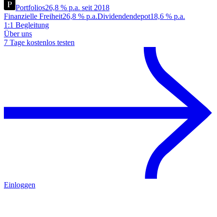
Portfolios
26,8 % p.a. seit 2018
Finanzielle Freiheit
26,8 % p.a.
Dividendendepot
18,6 % p.a.
1:1 Begleitung
Über uns
7 Tage kostenlos testen
Einloggen