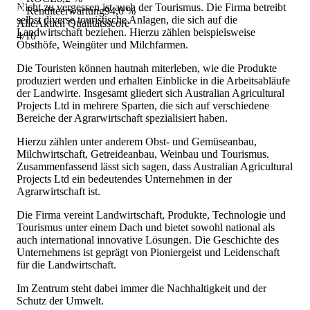
Nicht zu vergessen ist auch der Tourismus. Die Firma betreibt
Renditeerwartung
94,0 %
selbst diverse touristische Anlagen, die sich auf die
AlleAktien Qualitätsscore
Landwirtschaft beziehen. Hierzu zählen beispielsweise
4
/10
Obsthöfe, Weingüter und Milchfarmen.
Die Touristen können hautnah miterleben, wie die Produkte
produziert werden und erhalten Einblicke in die Arbeitsabläufe
der Landwirte. Insgesamt gliedert sich Australian Agricultural
Projects Ltd in mehrere Sparten, die sich auf verschiedene
Bereiche der Agrarwirtschaft spezialisiert haben.
Hierzu zählen unter anderem Obst- und Gemüseanbau,
Milchwirtschaft, Getreideanbau, Weinbau und Tourismus.
Zusammenfassend lässt sich sagen, dass Australian Agricultural
Projects Ltd ein bedeutendes Unternehmen in der
Agrarwirtschaft ist.
Die Firma vereint Landwirtschaft, Produkte, Technologie und
Tourismus unter einem Dach und bietet sowohl national als
auch international innovative Lösungen. Die Geschichte des
Unternehmens ist geprägt von Pioniergeist und Leidenschaft
für die Landwirtschaft.
Im Zentrum steht dabei immer die Nachhaltigkeit und der
Schutz der Umwelt.