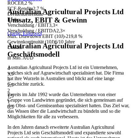
ROCE
8,2 %
FCF-Rendite
2,7 %
Australian Agricultural Projects Ltd
Dividendenrendite
—
Umsatz, EBIT & Gewinn
Risiko
Verschuldung / EBIT
3,3×
Verschuldung / EBITDA
2,3×
Quelle: Eulerpool
Max. Drawdown EBIT (10J)
-219,8 %
Gewinnkontinuität (10J)
6/10 Jahre
Australian Agricultural Projects Ltd
Umsatz
Geschäftsmodell
in Mio. AUD
Australian Agricultural Projects Ltd ist ein Unternehmen,
4
welches sich auf Agrarwirtschaft spezialisiert hat. Die Firma
3,5
hat ihre Wurzeln in Australien und blickt auf eine lange
3
Geschichte zurück.
2,5
2
Bereits im Jahr 1992 wurde das Unternehmen von einer
1,5
Gruppe von Landwirten gegründet, die sich gemeinsam auf
1
den Obst- und Gemüseanbau spezialisiert hatten. Das Ziel war,
0,5
das Wissen über die Landwirtschaft zu bündeln und so die
Möglichkeiten für alle zu verbessern.
In den Jahren danach erweiterte Australian Agricultural
Projects Ltd sein Geschäftsmodell und expandierte sowohl