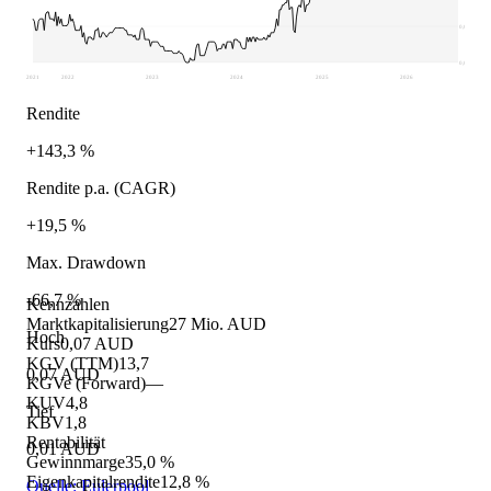
0,03
0,01
2021
2022
2023
2024
2025
2026
Rendite
+143,3 %
Rendite p.a. (CAGR)
+19,5 %
Max. Drawdown
-66,7 %
Kennzahlen
Marktkapitalisierung
27 Mio. AUD
Hoch
Kurs
0,07 AUD
KGV (TTM)
13,7
0,07 AUD
KGVe (Forward)
—
KUV
4,8
Tief
KBV
1,8
Rentabilität
0,01 AUD
Gewinnmarge
35,0 %
Eigenkapitalrendite
12,8 %
Quelle: Eulerpool