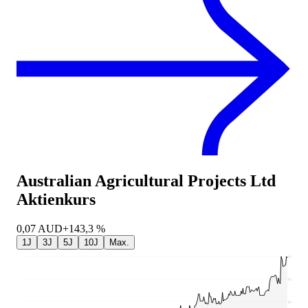
Australian Agricultural Projects Ltd
Aktienkurs
0,07
AUD
+143,3 %
1J
3J
5J
10J
Max.
0,07
0,06
0,04