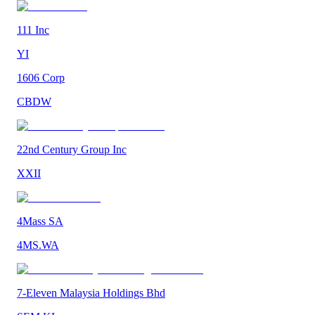
111 Inc
YI
1606 Corp
CBDW
22nd Century Group Inc
XXII
4Mass SA
4MS.WA
7-Eleven Malaysia Holdings Bhd