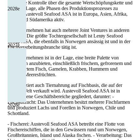
Es hat die Kontrolle über die gesamte Wertschöpfungskette und
ist in der Lage, alle Phasen des Produktionsprozesses zu
2028
e
steuern. Austevoll Seafood ASA ist in Europa, Asien, Afrika,
Nord- und Südamerika aktiv.
Das Unternehmen hat auch mehrere Joint Ventures in anderen
Ländern. Die größte Tochtergesellschaft ist Lerøy Seafood
Group ASA, die ebenfalls in Norwegen ansässig ist und in der
2027
e
Fischverarbeitungsbranche tätig ist.
Das Unternehmen ist in der Lage, eine breite Palette von
Produkten anzubieten, einschließlich frischem, gefrorenem und
geräuchertem Fisch, Garnelen, Krabben, Hummern und
anderen Meeresfrüchten.
Es produziert auch Tiernahrung auf Fischbasis, die auf der
ganzen Welt verkauft wird. Austevoll Seafood ASA ist in
verschiedene Geschäftsbereiche gegliedert, darunter: -
Fischaufzucht: Das Unternehmen besitzt mehrere Fischfarmen
2028
e
und produziert Lachs und Forellen in Norwegen, Chile und
Schottland.
- Fischerei: Austevoll Seafood ASA betreibt eine Flotte von
Fischereischiffen, die in den Gewässern rund um Norwegen,
Großbritannien, Island und Alaska fischen. - Verarbeitung: Das