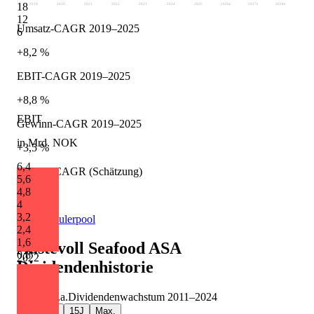
18
2019
2020
2021
2022
2023
2024
2025
2026
e
2027
e
2028
e
12
Umsatz-CAGR 2019–2025
6
+8,2 %
EBIT-CAGR 2019–2025
+8,8 %
EBIT
Gewinn-CAGR 2019–2025
in Mrd. NOK
+3,5 %
6,4
Umsatz-CAGR (Schätzung)
5,6
4,8
+4,8 %
4
3,2
Quelle: Eulerpool
2,4
1,6
Austevoll Seafood ASA
0,8
2022
Dividendenhistorie
+8,8 %
p.a.
Dividendenwachstum
2011
–
2024
5J
10J
15J
Max.