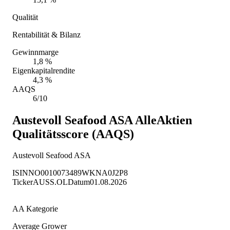
Qualität
Rentabilität & Bilanz
Gewinnmarge
1,8 %
Eigenkapitalrendite
4,3 %
AAQS
6/10
Austevoll Seafood ASA
AlleAktien
Qualitätsscore (AAQS)
Austevoll Seafood ASA
ISIN
NO0010073489
WKN
A0J2P8
Ticker
AUSS.OL
Datum
01.08.2026
AA Kategorie
Average Grower