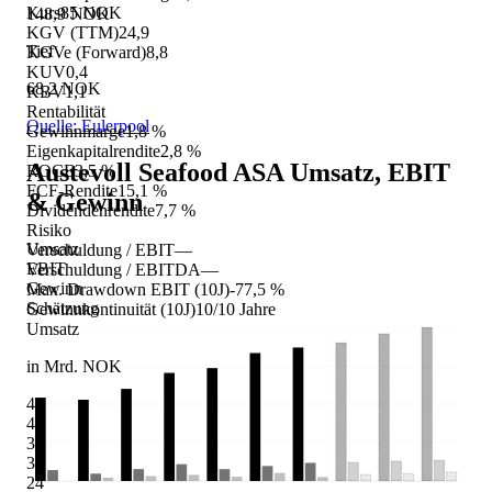
Kurs
85 NOK
148,9 NOK
KGV (TTM)
24,9
Tief
KGVe (Forward)
8,8
KUV
0,4
68,2 NOK
KBV
1,1
Rentabilität
Quelle: Eulerpool
Gewinnmarge
1,8 %
Eigenkapitalrendite
2,8 %
Austevoll Seafood ASA
Umsatz, EBIT
ROCE
3,5 %
FCF-Rendite
15,1 %
& Gewinn
Dividendenrendite
7,7 %
Risiko
Umsatz
Verschuldung / EBIT
—
EBIT
Verschuldung / EBITDA
—
Gewinn
Max. Drawdown EBIT (10J)
-77,5 %
Schätzung
Gewinnkontinuität (10J)
10/10 Jahre
Umsatz
in Mrd. NOK
48
42
36
30
24