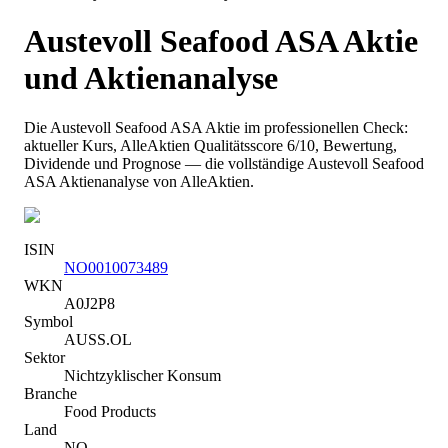
Austevoll Seafood ASA
Aktie
und Aktienanalyse
Die
Austevoll Seafood ASA
Aktie im professionellen Check:
aktueller Kurs
, AlleAktien Qualitätsscore 6/10
, Bewertung,
Dividende und Prognose — die vollständige
Austevoll Seafood
ASA
Aktienanalyse von AlleAktien.
ISIN
NO0010073489
WKN
A0J2P8
Symbol
AUSS.OL
Sektor
Nichtzyklischer Konsum
Branche
Food Products
Land
NO