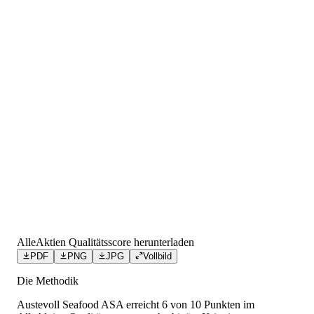
AlleAktien Qualitätsscore herunterladen
PDF
PNG
JPG
Vollbild
Die Methodik
Austevoll Seafood ASA
erreicht
6
von 10 Punkten
im