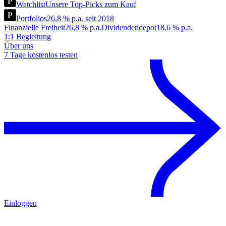
Watchlist
Unsere Top-Picks zum Kauf
Portfolios
26,8 % p.a. seit 2018
Finanzielle Freiheit
26,8 % p.a.
Dividendendepot
18,6 % p.a.
1:1 Begleitung
Über uns
7 Tage kostenlos testen
Einloggen