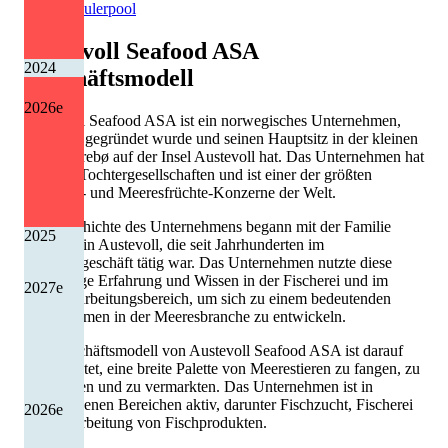
Quelle: Eulerpool
Austevoll Seafood ASA
2024
Geschäftsmodell
2026
e
Austevoll Seafood ASA ist ein norwegisches Unternehmen,
das 1981 gegründet wurde und seinen Hauptsitz in der kleinen
Stadt Storebø auf der Insel Austevoll hat. Das Unternehmen hat
mehrere Tochtergesellschaften und ist einer der größten
Fischerei- und Meeresfrüchte-Konzerne der Welt.
Die Geschichte des Unternehmens begann mit der Familie
2025
Eidesvik in Austevoll, die seit Jahrhunderten im
Fischereigeschäft tätig war. Das Unternehmen nutzte diese
langjährige Erfahrung und Wissen in der Fischerei und im
2027
e
Fischverarbeitungsbereich, um sich zu einem bedeutenden
Unternehmen in der Meeresbranche zu entwickeln.
Das Geschäftsmodell von Austevoll Seafood ASA ist darauf
ausgerichtet, eine breite Palette von Meerestieren zu fangen, zu
verarbeiten und zu vermarkten. Das Unternehmen ist in
verschiedenen Bereichen aktiv, darunter Fischzucht, Fischerei
2026
e
und Verarbeitung von Fischprodukten.