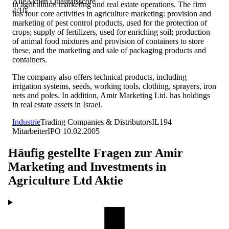
AlleAktien Qualitätsscore
in agricultural marketing and real estate operations. The firm
4
/10
has four core activities in agriculture marketing: provision and
marketing of pest control products, used for the protection of
crops; supply of fertilizers, used for enriching soil; production
of animal food mixtures and provision of containers to store
these, and the marketing and sale of packaging products and
containers.
The company also offers technical products, including
irrigation systems, seeds, working tools, clothing, sprayers, iron
nets and poles. In addition, Amir Marketing Ltd. has holdings
in real estate assets in Israel.
Industrie
Trading Companies & Distributors
IL
194
Mitarbeiter
IPO
10.02.2005
Häufig gestellte Fragen zur
Amir
Marketing and Investments in
Agriculture Ltd
Aktie