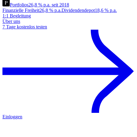
Portfolios
26,8 % p.a. seit 2018
Finanzielle Freiheit
26,8 % p.a.
Dividendendepot
18,6 % p.a.
1:1 Begleitung
Über uns
7 Tage kostenlos testen
Einloggen