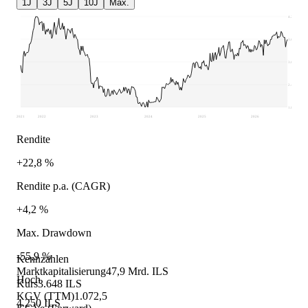
1J
3J
5J
10J
Max.
4.250
3.656
3.063
2.469
1.875
2021
2022
2023
2024
2025
2026
Rendite
+22,8 %
Rendite p.a. (CAGR)
+4,2 %
Max. Drawdown
-55,9 %
Kennzahlen
Marktkapitalisierung
47,9 Mrd. ILS
Hoch
Kurs
3.648 ILS
KGV (TTM)
1.072,5
4.250 ILS