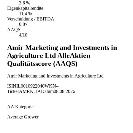
3,6 %
Eigenkapitalrendite
11,4 %
Verschuldung / EBITDA
0,8×
AAQS
4/10
Amir Marketing and Investments in
Agriculture Ltd
AlleAktien
Qualitätsscore (AAQS)
Amir Marketing and Investments in Agriculture Ltd
ISIN
IL0010922040
WKN
–
Ticker
AMRK.TA
Datum
08.08.2026
AA Kategorie
Average Grower