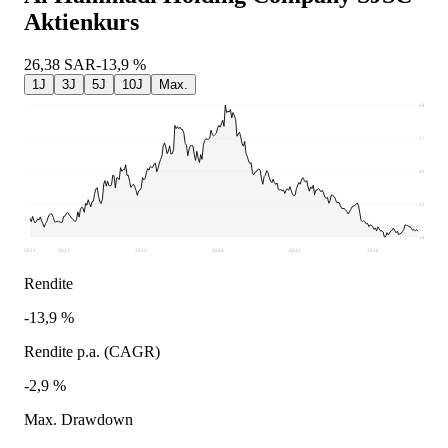
Aktienkurs
26,38
SAR
-13,9 %
1J
3J
5J
10J
Max.
68,4
57,41
46,42
35,43
24,44
2021
2022
2023
2024
2025
2026
Rendite
-13,9 %
Rendite p.a. (CAGR)
-2,9 %
Max. Drawdown