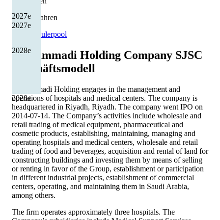
Kürzungen
2027
e
1 von 6 Jahren
2027
e
Quelle: Eulerpool
2028
e
Al Hammadi Holding Company SJSC
Geschäftsmodell
Al Hammadi Holding engages in the management and
2028
e
operations of hospitals and medical centers. The company is
headquartered in Riyadh, Riyadh. The company went IPO on
2014-07-14. The Company’s activities include wholesale and
retail trading of medical equipment, pharmaceutical and
cosmetic products, establishing, maintaining, managing and
operating hospitals and medical centers, wholesale and retail
trading of food and beverages, acquisition and rental of land for
constructing buildings and investing them by means of selling
or renting in favor of the Group, establishment or participation
in different industrial projects, establishment of commercial
centers, operating, and maintaining them in Saudi Arabia,
among others.
The firm operates approximately three hospitals. The