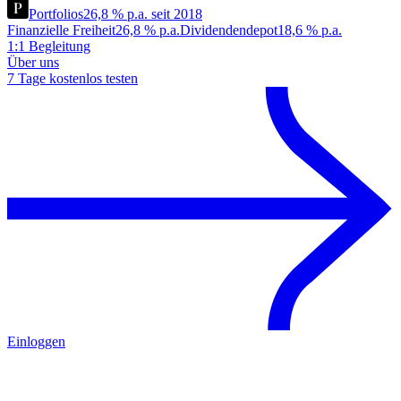
Portfolios
26,8 % p.a. seit 2018
Finanzielle Freiheit
26,8 % p.a.
Dividendendepot
18,6 % p.a.
1:1 Begleitung
Über uns
7 Tage kostenlos testen
Einloggen