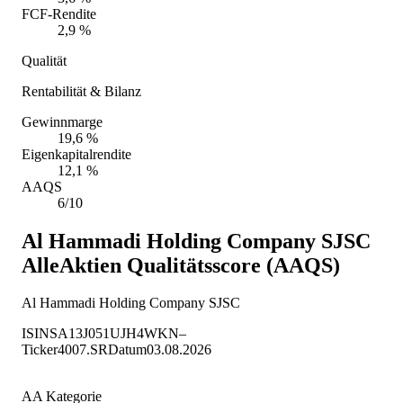
FCF-Rendite
2,9 %
Qualität
Rentabilität & Bilanz
Gewinnmarge
19,6 %
Eigenkapitalrendite
12,1 %
AAQS
6/10
Al Hammadi Holding Company SJSC
AlleAktien Qualitätsscore (AAQS)
Al Hammadi Holding Company SJSC
ISIN
SA13J051UJH4
WKN
–
Ticker
4007.SR
Datum
03.08.2026
AA Kategorie