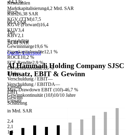
-64,3 %
Kennzahlen
Marktkapitalisierung
4,2 Mrd. SAR
Hoch
Kurs
26,38 SAR
KGV (TTM)
17,5
68,4 SAR
KGVe (Forward)
16,4
KUV
3,4
Tief
KBV
2,1
Rentabilität
24,44 SAR
Gewinnmarge
19,6 %
Eigenkapitalrendite
12,1 %
Quelle: Eulerpool
ROCE
10,2 %
FCF-Rendite
2,9 %
Al Hammadi Holding Company SJSC
Dividendenrendite
3,6 %
Umsatz, EBIT & Gewinn
Risiko
Verschuldung / EBIT
—
Verschuldung / EBITDA
—
Umsatz
Max. Drawdown EBIT (10J)
-46,7 %
EBIT
Gewinnkontinuität (10J)
10/10 Jahre
Gewinn
Umsatz
Schätzung
in Mrd. SAR
2,4
2,1
1,8