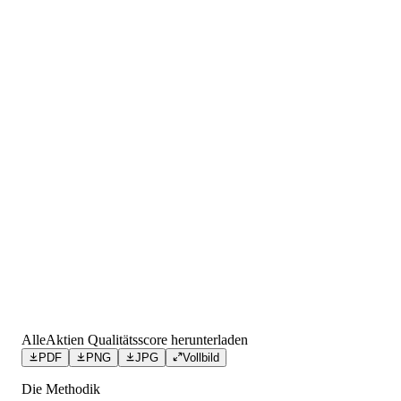
AlleAktien Qualitätsscore herunterladen
PDF
PNG
JPG
Vollbild
Die Methodik