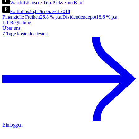
Watchlist
Unsere Top-Picks zum Kauf
Portfolios
26,8 % p.a. seit 2018
Finanzielle Freiheit
26,8 % p.a.
Dividendendepot
18,6 % p.a.
1:1 Begleitung
Über uns
7 Tage kostenlos testen
Einloggen