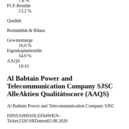
7,6 %
FCF-Rendite
13,2 %
Qualität
Rentabilität & Bilanz
Gewinnmarge
16,0 %
Eigenkapitalrendite
34,9 %
AAQS
10/10
Al Babtain Power and
Telecommunication Company SJSC
AlleAktien Qualitätsscore (AAQS)
Al Babtain Power and Telecommunication Company SJSC
ISIN
SA000A0LEF64
WKN
–
Ticker
2320.SR
Datum
02.08.2026