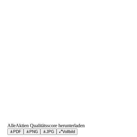
AlleAktien Qualitätsscore herunterladen
PDF
PNG
JPG
Vollbild