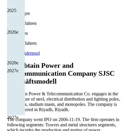
+0,0 %
2025
Erhöhungen
5 von 13 Jahren
2026
e
Kürzungen
6 von 13 Jahren
Quelle: Eulerpool
2026
e
Al Babtain Power and
2027
e
Telecommunication Company SJSC
Geschäftsmodell
Al-Babtain Power & Telecommunication Co. engages in the
manufacture of steel, electrical distribution and lighting poles,
high masts, stadium masts, and monopoles. The company is
headquartered in Riyadh, Riyadh.
2027
e
The company went IPO on 2006-11-19. The firm operates in
following segments: Towers and metal structures segments,
which incudes the production and testing of power