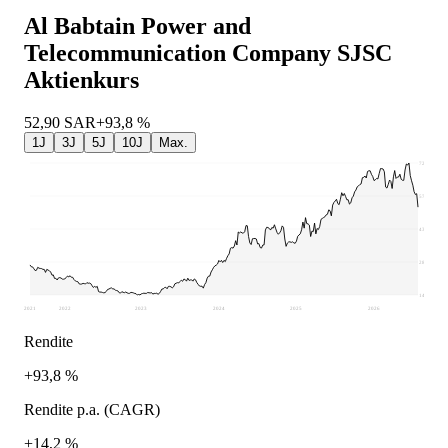
Al Babtain Power and
Telecommunication Company SJSC
Aktienkurs
52,90
SAR
+93,8 %
1J
3J
5J
10J
Max.
72,45
57,84
43,22
28,61
14
2021
2022
2023
2024
2025
2026
Rendite
+93,8 %
Rendite p.a. (CAGR)
+14,2 %