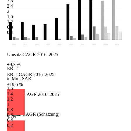
2,8
2,4
2
1,6
1,2
0,8
0,4
2016
2017
2018
2019
2022
2023
2024
2025
2026
e
2027
e
Umsatz-CAGR 2016–2025
+9,3 %
EBIT
EBIT-CAGR 2016–2025
in Mrd. SAR
+19,6 %
1,6
1,4
Gewinn-CAGR 2016–2025
1,2
+12,0 %
1
0,8
Umsatz-CAGR (Schätzung)
0,6
2022
0,4
+1,7 %
0,2