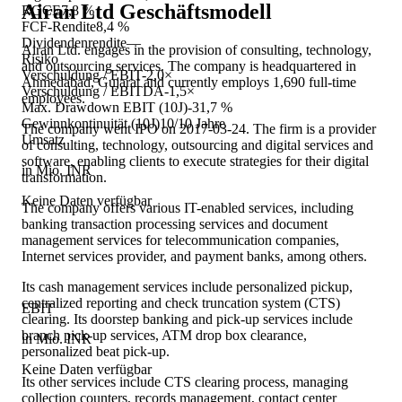
Airan Ltd
Geschäftsmodell
ROCE
7,8 %
FCF-Rendite
8,4 %
Dividendenrendite
—
Airan Ltd. engages in the provision of consulting, technology,
Risiko
and outsourcing services. The company is headquartered in
Verschuldung / EBIT
-2,0×
Ahmedabad, Gujarat and currently employs 1,690 full-time
Verschuldung / EBITDA
-1,5×
employees.
Max. Drawdown EBIT (10J)
-31,7 %
Gewinnkontinuität (10J)
10/10 Jahre
The company went IPO on 2017-03-24. The firm is a provider
Umsatz
of consulting, technology, outsourcing and digital services and
software, enabling clients to execute strategies for their digital
in Mio. INR
transformation.
Keine Daten verfügbar
The company offers various IT-enabled services, including
banking transaction processing services and document
management services for telecommunication companies,
Internet services provider, and payment banks, among others.
Its cash management services include personalized pickup,
centralized reporting and check truncation system (CTS)
EBIT
clearing. Its doorstep banking and pick-up services include
branch pick-up services, ATM drop box clearance,
in Mio. INR
personalized beat pick-up.
Keine Daten verfügbar
Its other services include CTS clearing process, managing
collection counters, records management, contact center