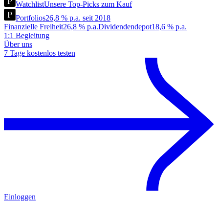
Watchlist
Unsere Top-Picks zum Kauf
Portfolios
26,8 % p.a. seit 2018
Finanzielle Freiheit
26,8 % p.a.
Dividendendepot
18,6 % p.a.
1:1 Begleitung
Über uns
7 Tage kostenlos testen
Einloggen