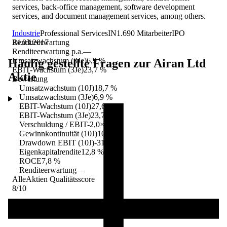
services, back-office management, software development
services, and document management services, among others.
Industrie
Professional Services
IN
1.690
Mitarbeiter
IPO
24.03.2017
Renditeerwartung
Renditeerwartung p.a.
—
Umsatzwachstum (3Je)
6,9 %
Häufig gestellte Fragen zur
Airan Ltd
EBIT-Wachstum (3Je)
23,7 %
Aktie
Bewertung
Umsatzwachstum (10J)
18,7 %
Umsatzwachstum (3Je)
6,9 %
EBIT-Wachstum (10J)
27,6 %
EBIT-Wachstum (3Je)
23,7 %
Verschuldung / EBIT
-2,0×
Gewinnkontinuität (10J)
10/10
Drawdown EBIT (10J)
-31,7 %
Eigenkapitalrendite
12,8 %
ROCE
7,8 %
Renditeerwartung
—
AlleAktien Qualitätsscore
8
/10