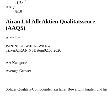
-1,5×
AAQS
8/10
Airan Ltd
AlleAktien Qualitätsscore
(AAQS)
Airan Ltd
ISIN
INE645W01026
WKN
–
Ticker
AIRAN.NS
Datum
02.08.2026
AA Kategorie
Average Grower
Solider Qualitäts-Compounder. Zu fairer Bewertung kaufen und lang