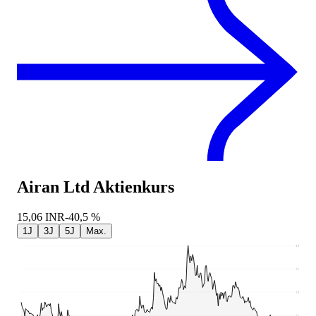
Airan Ltd
Aktienkurs
15,06
INR
-40,5 %
1J
3J
5J
Max.
43,22
35,87
28,51
21,16