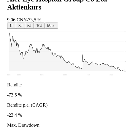
Aktienkurs
9,06
CNY
-73,5 %
1J
3J
5J
10J
Max.
34,19
27,7
21,2
14,71
8,21
2021
2022
2023
2024
2025
2026
Rendite
-73,5 %
Rendite p.a. (CAGR)
-23,4 %
Max. Drawdown