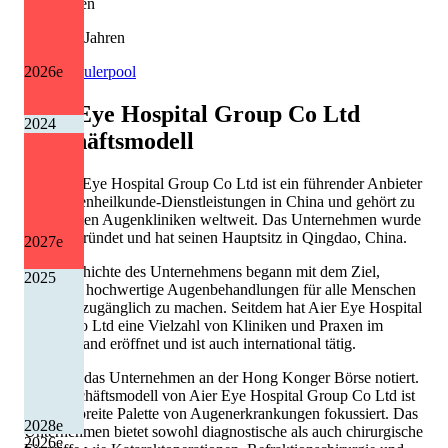
Kürzungen
7 von 13 Jahren
2026
e
Quelle: Eulerpool
Aier Eye Hospital Group Co Ltd
2024
Geschäftsmodell
Die Aier Eye Hospital Group Co Ltd ist ein führender Anbieter
von Augenheilkunde-Dienstleistungen in China und gehört zu
den größten Augenkliniken weltweit. Das Unternehmen wurde
2003 gegründet und hat seinen Hauptsitz in Qingdao, China.
2027
e
Die Geschichte des Unternehmens begann mit dem Ziel,
2025
qualitativ hochwertige Augenbehandlungen für alle Menschen
in China zugänglich zu machen. Seitdem hat Aier Eye Hospital
Group Co Ltd eine Vielzahl von Kliniken und Praxen im
ganzen Land eröffnet und ist auch international tätig.
Heute ist das Unternehmen an der Hong Konger Börse notiert.
Das Geschäftsmodell von Aier Eye Hospital Group Co Ltd ist
auf eine breite Palette von Augenerkrankungen fokussiert. Das
2028
e
Unternehmen bietet sowohl diagnostische als auch chirurgische
2026
e