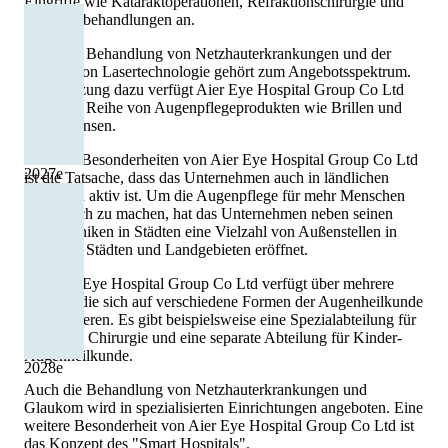
Eingriffe wie Kataraktoperationen, Refraktionschirurgie und
Glaukombehandlungen an.
Auch die Behandlung von Netzhauterkrankungen und der
Einsatz von Lasertechnologie gehört zum Angebotsspektrum.
In Ergänzung dazu verfügt Aier Eye Hospital Group Co Ltd
über eine Reihe von Augenpflegeprodukten wie Brillen und
Kontaktlinsen.
Eine der Besonderheiten von Aier Eye Hospital Group Co Ltd
2027
e
ist die Tatsache, dass das Unternehmen auch in ländlichen
Regionen aktiv ist. Um die Augenpflege für mehr Menschen
zugänglich zu machen, hat das Unternehmen neben seinen
Hauptkliniken in Städten eine Vielzahl von Außenstellen in
kleineren Städten und Landgebieten eröffnet.
Die Aier Eye Hospital Group Co Ltd verfügt über mehrere
Sparten, die sich auf verschiedene Formen der Augenheilkunde
konzentrieren. Es gibt beispielsweise eine Spezialabteilung für
refraktive Chirurgie und eine separate Abteilung für Kinder-
Augenheilkunde.
2028
e
Auch die Behandlung von Netzhauterkrankungen und
Glaukom wird in spezialisierten Einrichtungen angeboten. Eine
weitere Besonderheit von Aier Eye Hospital Group Co Ltd ist
das Konzept des "Smart Hospitals".