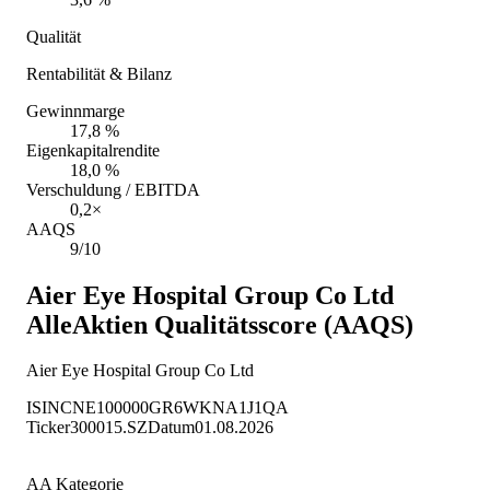
Qualität
Rentabilität & Bilanz
Gewinnmarge
17,8 %
Eigenkapitalrendite
18,0 %
Verschuldung / EBITDA
0,2×
AAQS
9/10
Aier Eye Hospital Group Co Ltd
AlleAktien Qualitätsscore (AAQS)
Aier Eye Hospital Group Co Ltd
ISIN
CNE100000GR6
WKN
A1J1QA
Ticker
300015.SZ
Datum
01.08.2026
AA Kategorie