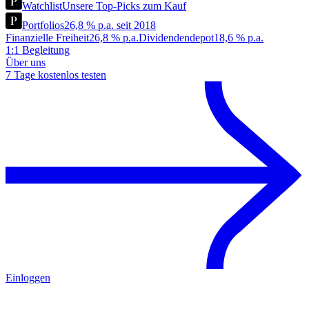
Watchlist
Unsere Top-Picks zum Kauf
Portfolios
26,8 % p.a. seit 2018
Finanzielle Freiheit
26,8 % p.a.
Dividendendepot
18,6 % p.a.
1:1 Begleitung
Über uns
7 Tage kostenlos testen
Einloggen