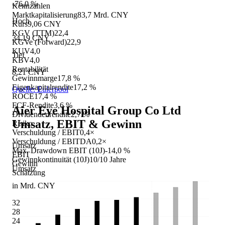
-76,0 %
Kennzahlen
Marktkapitalisierung
83,7 Mrd. CNY
Hoch
Kurs
9,06 CNY
KGV (TTM)
22,4
34,19 CNY
KGVe (Forward)
22,9
KUV
4,0
Tief
KBV
4,0
Rentabilität
8,21 CNY
Gewinnmarge
17,8 %
Eigenkapitalrendite
17,2 %
Quelle: Eulerpool
ROCE
17,4 %
FCF-Rendite
3,6 %
Aier Eye Hospital Group Co Ltd
Dividendenrendite
2,7 %
Umsatz, EBIT & Gewinn
Risiko
Verschuldung / EBIT
0,4×
Verschuldung / EBITDA
0,2×
Umsatz
Max. Drawdown EBIT (10J)
-14,0 %
EBIT
Gewinnkontinuität (10J)
10/10 Jahre
Gewinn
Umsatz
Schätzung
in Mrd. CNY
32
28
24