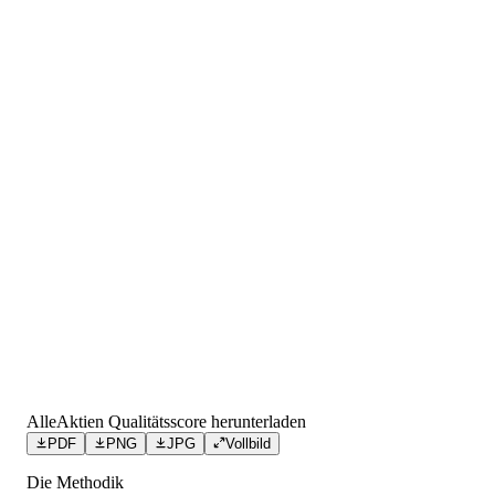
AlleAktien Qualitätsscore herunterladen
PDF
PNG
JPG
Vollbild
Die Methodik