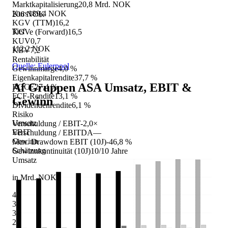
Marktkapitalisierung
20,8 Mrd. NOK
Kurs
189,4 NOK
206 NOK
KGV (TTM)
16,2
Tief
KGVe (Forward)
16,5
KUV
0,7
112,2 NOK
KBV
7,2
Rentabilität
Quelle: Eulerpool
Gewinnmarge
4,0 %
Eigenkapitalrendite
37,7 %
Af Gruppen ASA
Umsatz, EBIT &
ROCE
27,4 %
FCF-Rendite
13,1 %
Gewinn
Dividendenrendite
6,1 %
Risiko
Umsatz
Verschuldung / EBIT
-2,0×
EBIT
Verschuldung / EBITDA
—
Gewinn
Max. Drawdown EBIT (10J)
-46,8 %
Schätzung
Gewinnkontinuität (10J)
10/10 Jahre
Umsatz
in Mrd. NOK
40
35
30
25