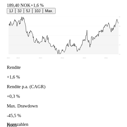
189,40
NOK
+1,6 %
1J
3J
5J
10J
Max.
206
182,55
159,1
135,65
112,2
2021
2022
2023
2024
2025
2026
Rendite
+1,6 %
Rendite p.a. (CAGR)
+0,3 %
Max. Drawdown
-45,5 %
Kennzahlen
Hoch