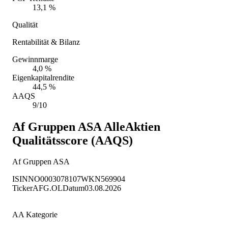
13,1 %
Qualität
Rentabilität & Bilanz
Gewinnmarge
4,0 %
Eigenkapitalrendite
44,5 %
AAQS
9/10
Af Gruppen ASA
AlleAktien
Qualitätsscore (AAQS)
Af Gruppen ASA
ISIN
NO0003078107
WKN
569904
Ticker
AFG.OL
Datum
03.08.2026
AA Kategorie