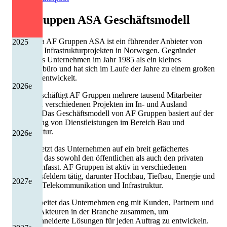
Af Gruppen ASA
Geschäftsmodell
Die Firma AF Gruppen ASA ist ein führender Anbieter von
2025
Bau- und Infrastrukturprojekten in Norwegen. Gegründet
wurde das Unternehmen im Jahr 1985 als ein kleines
Ingenieurbüro und hat sich im Laufe der Jahre zu einem großen
Konzern entwickelt.
2026
e
Heute beschäftigt AF Gruppen mehrere tausend Mitarbeiter
und ist an verschiedenen Projekten im In- und Ausland
beteiligt. Das Geschäftsmodell von AF Gruppen basiert auf der
Erbringung von Dienstleistungen im Bereich Bau und
Infrastruktur.
2026
e
Hierbei setzt das Unternehmen auf ein breit gefächertes
Angebot, das sowohl den öffentlichen als auch den privaten
Sektor umfasst. AF Gruppen ist aktiv in verschiedenen
Geschäftsfeldern tätig, darunter Hochbau, Tiefbau, Energie und
2027
e
Umwelt, Telekommunikation und Infrastruktur.
Dabei arbeitet das Unternehmen eng mit Kunden, Partnern und
anderen Akteuren in der Branche zusammen, um
maßgeschneiderte Lösungen für jeden Auftrag zu entwickeln.