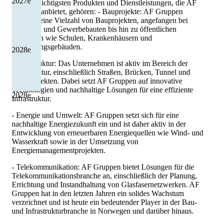
2027
e
Zu den wichtigsten Produkten und Dienstleistungen, die AF
Gruppen anbietet, gehören: - Bauprojekte: AF Gruppen
realisiert eine Vielzahl von Bauprojekten, angefangen bei
Wohnbau und Gewerbebauten bis hin zu öffentlichen
Gebäuden wie Schulen, Krankenhäusern und
Verwaltungsgebäuden.
2028
e
- Infrastruktur: Das Unternehmen ist aktiv im Bereich der
Infrastruktur, einschließlich Straßen, Brücken, Tunnel und
Bahnprojekten. Dabei setzt AF Gruppen auf innovative
Technologien und nachhaltige Lösungen für eine effiziente
2028
e
Infrastruktur.
- Energie und Umwelt: AF Gruppen setzt sich für eine
nachhaltige Energiezukunft ein und ist daher aktiv in der
Entwicklung von erneuerbaren Energiequellen wie Wind- und
Wasserkraft sowie in der Umsetzung von
Energiemanagementprojekten.
- Telekommunikation: AF Gruppen bietet Lösungen für die
Telekommunikationsbranche an, einschließlich der Planung,
Errichtung und Instandhaltung von Glasfasernetzwerken. AF
Gruppen hat in den letzten Jahren ein solides Wachstum
verzeichnet und ist heute ein bedeutender Player in der Bau-
und Infrastrukturbranche in Norwegen und darüber hinaus.