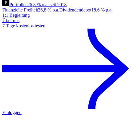
Portfolios
26,8 % p.a. seit 2018
Finanzielle Freiheit
26,8 % p.a.
Dividendendepot
18,6 % p.a.
1:1 Begleitung
Über uns
7 Tage kostenlos testen
Einloggen