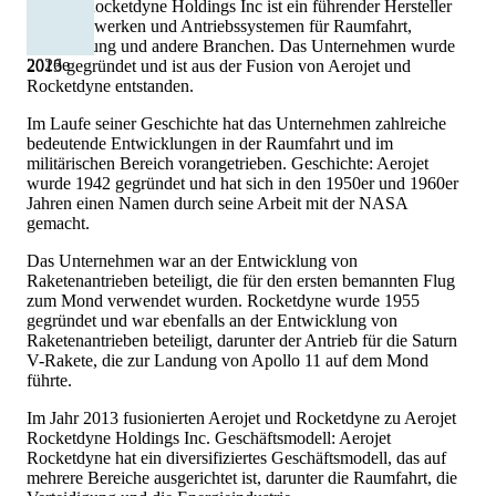
Aerojet Rocketdyne Holdings Inc ist ein führender Hersteller
von Triebwerken und Antriebssystemen für Raumfahrt,
Verteidigung und andere Branchen. Das Unternehmen wurde
2026
e
2013 gegründet und ist aus der Fusion von Aerojet und
Rocketdyne entstanden.
Im Laufe seiner Geschichte hat das Unternehmen zahlreiche
bedeutende Entwicklungen in der Raumfahrt und im
militärischen Bereich vorangetrieben. Geschichte: Aerojet
wurde 1942 gegründet und hat sich in den 1950er und 1960er
Jahren einen Namen durch seine Arbeit mit der NASA
gemacht.
Das Unternehmen war an der Entwicklung von
Raketenantrieben beteiligt, die für den ersten bemannten Flug
zum Mond verwendet wurden. Rocketdyne wurde 1955
gegründet und war ebenfalls an der Entwicklung von
Raketenantrieben beteiligt, darunter der Antrieb für die Saturn
V-Rakete, die zur Landung von Apollo 11 auf dem Mond
führte.
Im Jahr 2013 fusionierten Aerojet und Rocketdyne zu Aerojet
Rocketdyne Holdings Inc. Geschäftsmodell: Aerojet
Rocketdyne hat ein diversifiziertes Geschäftsmodell, das auf
mehrere Bereiche ausgerichtet ist, darunter die Raumfahrt, die