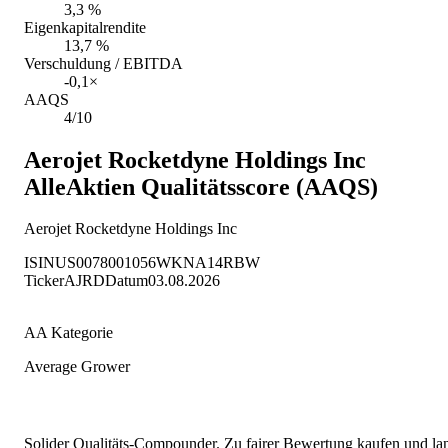
3,3 %
Eigenkapitalrendite
13,7 %
Verschuldung / EBITDA
-0,1×
AAQS
4/10
Aerojet Rocketdyne Holdings Inc
AlleAktien Qualitätsscore (AAQS)
Aerojet Rocketdyne Holdings Inc
ISIN
US0078001056
WKN
A14RBW
Ticker
AJRD
Datum
03.08.2026
AA Kategorie
Average Grower
Solider Qualitäts-Compounder. Zu fairer Bewertung kaufen und lang