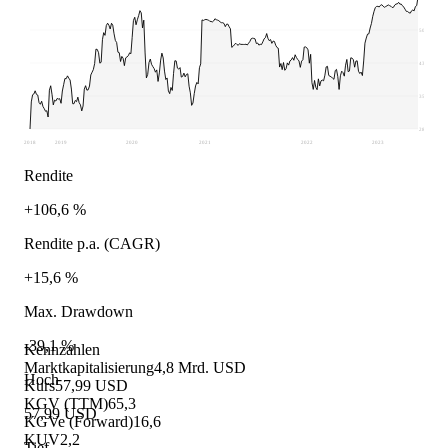
50,51
43,03
35,55
28,07
2018
2019
2020
2021
2022
2023
Rendite
+106,6 %
Rendite p.a. (CAGR)
+15,6 %
Max. Drawdown
-39,1 %
Kennzahlen
Marktkapitalisierung
4,8 Mrd. USD
Hoch
Kurs
57,99 USD
KGV (TTM)
65,3
57,99 USD
KGVe (Forward)
16,6
KUV
2,2
Tief