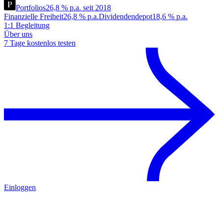
Portfolios
26,8 % p.a. seit 2018
Finanzielle Freiheit
26,8 % p.a.
Dividendendepot
18,6 % p.a.
1:1 Begleitung
Über uns
7 Tage kostenlos testen
Einloggen