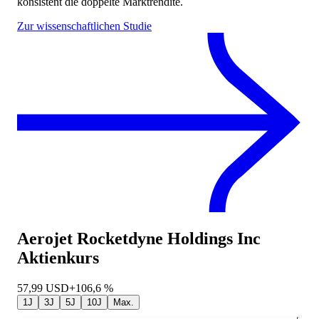
konsistent die doppelte Marktrendite.
Zur wissenschaftlichen Studie
Aerojet Rocketdyne Holdings Inc
Aktienkurs
57,99
USD
+106,6 %
1J
3J
5J
10J
Max.
57,99