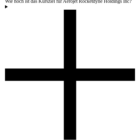
Wie hoch ist das Kursziel für Aerojet Rocketdyne Holdings Inc?