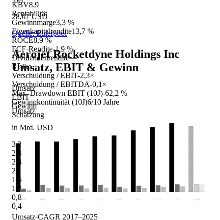
KBV
8,9
Rentabilität
28,07 USD
Gewinnmarge
3,3 %
Eigenkapitalrendite
13,7 %
Quelle: Eulerpool
ROCE
8,9 %
FCF-Rendite
-1,9 %
Aerojet Rocketdyne Holdings Inc
Dividendenrendite
—
Umsatz, EBIT & Gewinn
Risiko
Verschuldung / EBIT
-2,3×
Verschuldung / EBITDA
-0,1×
Umsatz
Max. Drawdown EBIT (10J)
-62,2 %
EBIT
Gewinnkontinuität (10J)
6/10 Jahre
Gewinn
Umsatz
Schätzung
in Mrd. USD
3,2
2,8
2,4
2
1,6
1,2
0,8
2017
2018
2019
2020
2021
2022
2023
2024
2025
2026
e
0,4
Umsatz-CAGR 2017–2025