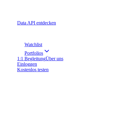
Data API entdecken
Watchlist
Portfolios
1:1 Begleitung
Über uns
Einloggen
Kostenlos testen