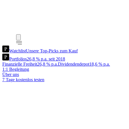
Watchlist
Unsere Top-Picks zum Kauf
Portfolios
26,8 % p.a. seit 2018
Finanzielle Freiheit
26,8 % p.a.
Dividendendepot
18,6 % p.a.
1:1 Begleitung
Über uns
7 Tage kostenlos testen