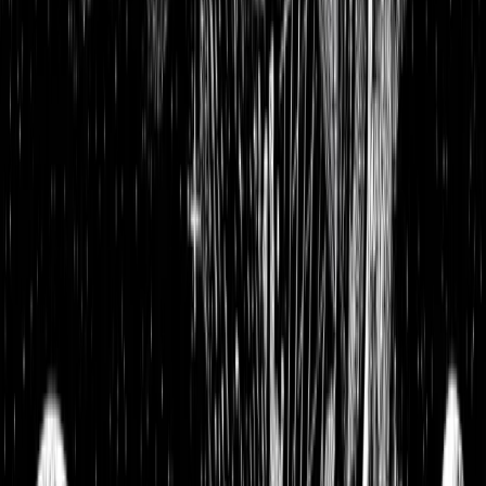
Datagroup Aktienanalyse: Digitalisierung Deutschlands
vorantreiben—Gutes tun und Rendite machen