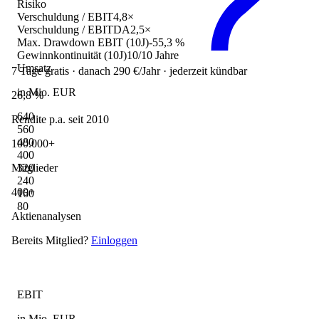
Risiko
Verschuldung / EBIT
4,8×
Verschuldung / EBITDA
2,5×
Max. Drawdown EBIT (10J)
-55,3 %
Gewinnkontinuität (10J)
10/10 Jahre
Umsatz
7 Tage gratis · danach 290 €/Jahr · jederzeit kündbar
in Mio. EUR
26,8 %
640
Rendite p.a. seit 2010
560
480
100.000+
400
320
Mitglieder
240
400+
160
80
Aktienanalysen
Bereits Mitglied?
Einloggen
EBIT
in Mio. EUR