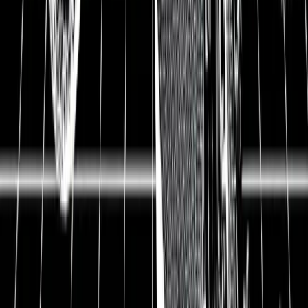
die das Wachstum anschieben. Mit Datagroup
profitieren wir von der rapiden Digitalisierung
Deutschlands, die von Corona noch mehr
vorangetrieben wird. Gerade das finde ich für
Deutschland und uns Investoren besonders wertvoll:
Wir profitieren einerseits von den Kursgewinnen mit
Datagroup und gleichzeitig auch im täglichen Leben,
weil der technologische Fortschritt in Deutschland
vorankommt. Ab wann Datagroup kaufenswert ist und
welche Rendite du bei welchem Einstiegskurs
erwarten kannst, das erklären wir in dieser Datagroup
Aktienanalyse.
Aktienanalyse Datagroup
Pliezhausen (bei Stuttgart),
Hauptsitz
Deutschland