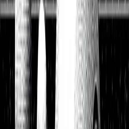
Watchlist
Portfolios
1:1 Begleitung
Über uns
Einloggen
Kostenlos testen
Watchlist
Unsere Top-Picks zum Kauf