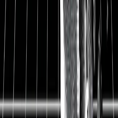
ISIN
DE000A0JC8S7
AlleAktien Quantitativ
Datagroup
WKN
A0JC8S
Preis
55 EUR
Ausstehende Aktien
8,3 Mio.
Marktkapitalisierung
458 Mio. EUR
Nettoverschuldung
84 Mio. EUR
Enterprise Value
542 Mio. EUR
Free Cash Flow-
2,6%
Rendite 2020
Dividendenrendite
1,3%
Datum
31.07.2020
1
Datagroup profitiert vom IT-