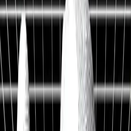
Live Workshop
TERMINAL + API
Kostenlos
Sieh, was andere nicht sehen
Fair Value, KI-Analysen & Screener zu 20.000+ Aktien —
vertraut von BlackRock, Goldman Sachs & Anthropic.
100M+
Kennzahlen
50 J.