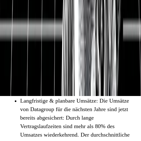
Umsatzwachstum an: Die Wachstumstreiber der
Datagroup sind die Akquisition anderer
Unternehmen und das organische Wachstum.
Organisch wächst das Unternehmen lediglich mit
4-6% p.a., was immerhin schneller als das
Marktwachstum ist. 2/3 des Wachstums werden
aber durch M&A (Mergers & Acquisitions)
erwirtschaftet: Es werden IT-Dienstleister
mitsamt Mitarbeitern und Kunden übernommen
und integriert. Das Unternehmen hat einen guten
Track-Rekord mit 25 erfolgreichen Übernahmen.
Langfristige & planbare Umsätze: Die Umsätze
von Datagroup für die nächsten Jahre sind jetzt
bereits abgesichert: Durch lange
Vertragslaufzeiten sind mehr als 80% des
Umsatzes wiederkehrend. Der durchschnittliche