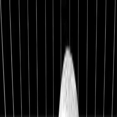
1:1 BETREUUNG
Werde Top 1 % Investor
Persönliche 1:1 Zusammenarbeit — Portfolio-Aufbau,
Strategie & exklusive Co-Investments.
26,8%
Ø Rendite / Jahr
3.129
Millionäre
100K+
Investoren
★★★★★
4.9/5
98,7%
Weiterempfehlung
Kostenfreies Erstgespräch