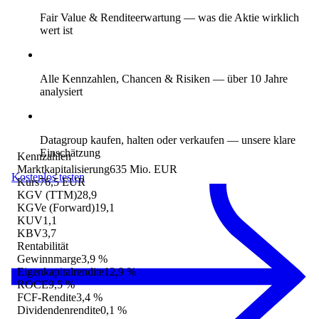
Fair Value & Renditeerwartung
— was die Aktie wirklich
wert ist
Alle Kennzahlen, Chancen & Risiken
— über 10 Jahre
analysiert
Datagroup kaufen, halten oder verkaufen
— unsere klare
Einschätzung
Kennzahlen
Marktkapitalisierung
635 Mio. EUR
Kostenlos testen
Kurs
76,5 EUR
KGV (TTM)
28,9
KGVe (Forward)
19,1
KUV
1,1
KBV
3,7
Rentabilität
Gewinnmarge
3,9 %
Eigenkapitalrendite
12,9 %
ROCE
9,5 %
FCF-Rendite
3,4 %
Dividendenrendite
0,1 %