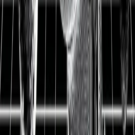
vorantreiben—Gutes tun und
Rendite machen
31.07.2020
▲ Die Datagroup ist das deutsche IT-Systemhaus, das
sich auf die Cloud und die größte Kundenzufriedenheit
konzentriert. Systemhäuser verkaufen nicht nur
Software oder Hardware, sondern bieten einen All-In-
One Service an: Sie sind der verlässliche IT-Partner
von Mittelständlern. Das Unternehmen kümmert sich
um Entwicklung, Integration und Wartung von
einsatzbereiter Software und Hardware. Besonders
fokussiert es sich dabei auf Cloud-Dienstleistungen
und langfristige Beziehungen mit den Kunden.
Zusätzlich dazu wächst das Unternehmen nicht nur
organisch, sondern akquiriert weitere Unternehmen,