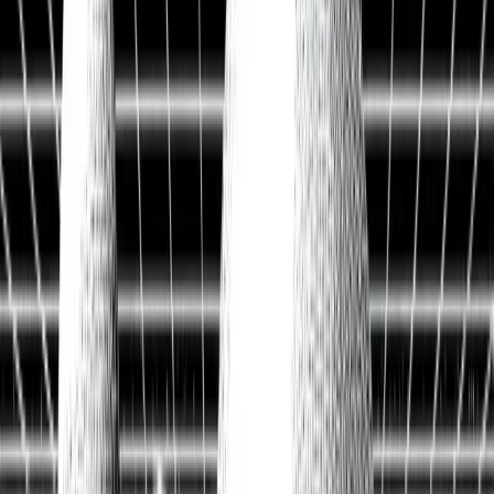
Historische Daten
<10ms
API-Latenz
Kostenlos Aktien analysieren
Data API entdecken