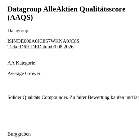
Datagroup
AlleAktien Qualitätsscore
(AAQS)
Datagroup
ISIN
DE000A0JC8S7
WKN
A0JC8S
Ticker
D6H.DE
Datum
09.08.2026
AA Kategorie
Average Grower
Solider Qualitäts-Compounder. Zu fairer Bewertung kaufen und lang
Burggraben