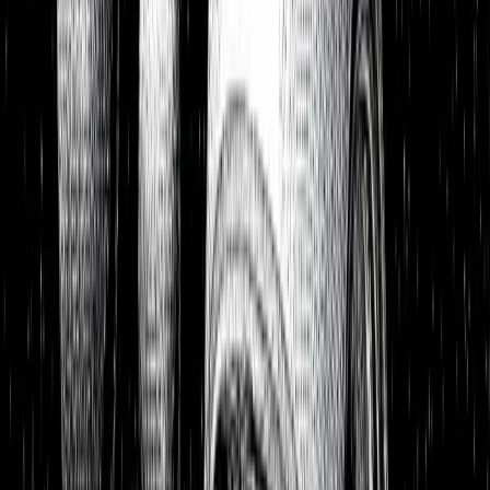
Portfolios
26,8 % p.a. seit 2018
Finanzielle Freiheit
26,8 % p.a.
Dividendendepot
18,6 % p.a.
1:1 Begleitung
Über uns
7 Tage kostenlos testen
Einloggen
Home