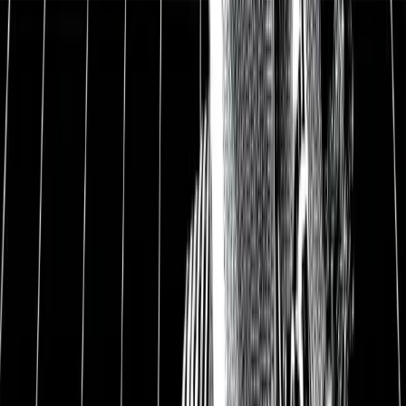
Outsourcing in Deutschland
Digitalisierung in Deutschland: Die
Digitalisierung schreitet in allen Lebensbereichen
voran. Dank Corona noch mehr. Davon profitiert
auch Datagroup jetzt spürbar: Bei immer mehr
Kunden (Großbanken, Regierungsorganisationen,
Supermärkten und Mittelständlern) setzt
Datagroup Software auf, entwickelt Software im
Auftrag, pflegt Server, verkauft die passende
Hardware, hilft zum "Work from Home"-
Übergang und macht IT-Beratung. Oder aus
Kundensicht: Ein verlässlicher IT-Partner für alle
IT-Fragen.
Duale Wachstumsstrategie treibt