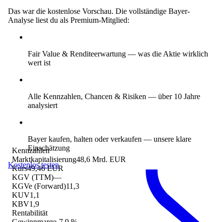
Das war die kostenlose Vorschau. Die vollständige Bayer-
Analyse liest du als Premium-Mitglied:
Fair Value & Renditeerwartung
— was die Aktie wirklich
wert ist
Alle Kennzahlen, Chancen & Risiken
— über 10 Jahre
analysiert
Bayer kaufen, halten oder verkaufen
— unsere klare
Einschätzung
Kennzahlen
Marktkapitalisierung
48,6 Mrd. EUR
Kostenlos testen
Kurs
49,46 EUR
KGV (TTM)
—
KGVe (Forward)
11,3
KUV
1,1
KBV
1,9
Rentabilität
Gewinnmarge
-7,9 %