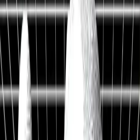
Live Workshop
TERMINAL + API
Kostenlos
Sieh, was andere nicht sehen
Fair Value, KI-Analysen & Screener zu 20.000+ Aktien —
vertraut von BlackRock, Goldman Sachs & Anthropic.
100M+
Kennzahlen
50 J.