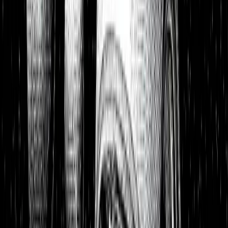
Portfolios
26,8 % p.a. seit 2018
Finanzielle Freiheit
26,8 % p.a.
Dividendendepot
18,6 % p.a.
1:1 Begleitung
Über uns
7 Tage kostenlos testen
Einloggen
Home