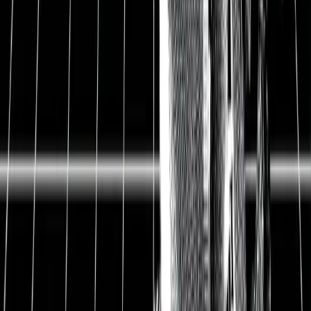
Beitrag beschäftigen wir uns mit den Folgen der
Übernahme für den Wert der Bayer-Aktien.
3
Überblick zur Bayer Aktienanalyse
Die Bayer AG ist eines der größten und
wertvollsten deutschen Unternehmen mit 150-
jähriger Geschichte.
Aufgrund der seit 2003 stetig steigenden
Dividende und der verlässlichen
Gewinnentwicklung der letzten Jahre ist die
Bayer AG bei vielen Anlegern ein sehr beliebtes
Unternehmen.