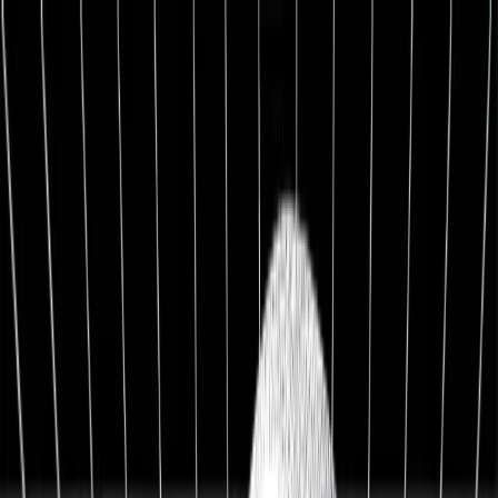
1:1 BETREUUNG
Werde Top 1 % Investor
Persönliche 1:1 Zusammenarbeit — Portfolio-Aufbau,
Strategie & exklusive Co-Investments.
26,8%
Ø Rendite / Jahr
3.129
Millionäre
100K+
Investoren
★★★★★
4.9/5
98,7%
Weiterempfehlung
Kostenfreies Erstgespräch