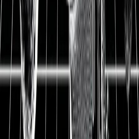
13.06.2018
1
2
Zusammenfassung
Aktienanalyse Bayer AG
WKN
BAY001
Preis
100 EUR
Ausstehende Aktien
973 Mio.*
Marktkapitalisierung
97.300 Mio. EUR
Nettoverschuldung
35.000 Mio. EUR**