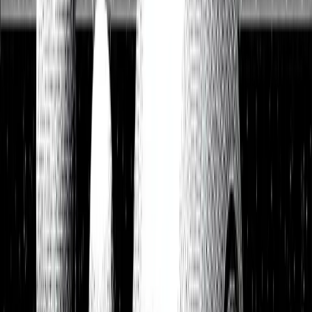
Watchlist
Portfolios
1:1 Begleitung
Über uns
Einloggen
Kostenlos testen
Watchlist
Unsere Top-Picks zum Kauf