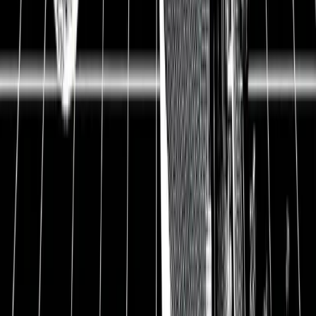
Enterprise Value
132.300 Mio. EUR
Datum
11.06.2018
*Am 11. Juni 2018 befinden sich lediglich 858 Mio.
Aktien im Umlauf. Durch bereits begebende
Pflichtwandelanleihen und eine laufende
Kapitalerhöhung ist aber bereits absehbar, dass die
Zahl der umlaufenden Aktien bis Ende 2019 auf 973
Mio. ansteigen wird.
**Erwartete Nettoverschuldung zum 31.12.2018.
Quelle: Eigene Berechnungen. Details im Artikel.
Aufgrund der laufenden Monsanto-Übernahme und
der damit verbundenen Kapitalmaßnahmen ist es nicht
sinnvoll, mit der Verschuldung zum Jahresabschluss
2017 zu arbeiten.
Die Bayer AG hat Monsanto übernommen. In diesem