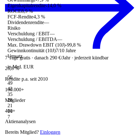
Eigenkapitalrendite
-14,0 %
ROCE
8,9 %
FCF-Rendite
4,3 %
Dividendenrendite
—
Risiko
Verschuldung / EBIT
—
Verschuldung / EBITDA
—
Max. Drawdown EBIT (10J)
-99,8 %
Gewinnkontinuität (10J)
7/10 Jahre
Umsatz
7 Tage gratis · danach 290 €/Jahr · jederzeit kündbar
in Mrd. EUR
26,8 %
56
Rendite p.a. seit 2010
49
42
100.000+
35
28
Mitglieder
21
400+
14
7
Aktienanalysen
Bereits Mitglied?
Einloggen