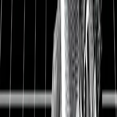
Unter dem Motto „Science for a better life“
entwickelt die Bayer AG mit über 15.000
Forschern und Entwicklern permanent neue
Produkte und Lösungen, die unser Leben
verbessern.
In der Gesundheitssparte werden neue
Medikamente entwickelt, die uns ein längeres
und gesünderes Leben ermöglichen sollen. In der
Agrarsparte entwickelt, produziert und vertreibt
Bayer Saatgut und Pflanzenschutzmittel, um eine
steigende Weltbevölkerung mit nachhaltigen und
robusten Nahrungsmitteln zu erschwinglichen
Preisen versorgen zu können. Mit einem
Investment in Bayer können wir Anleger von
diesen Megatrends langfristig profitieren.
Bayer hat sich im Laufe der Jahre durch hohe