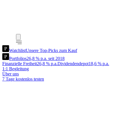
Watchlist
Unsere Top-Picks zum Kauf
Portfolios
26,8 % p.a. seit 2018
Finanzielle Freiheit
26,8 % p.a.
Dividendendepot
18,6 % p.a.
1:1 Begleitung
Über uns
7 Tage kostenlos testen