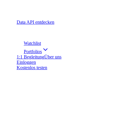
Data API entdecken
Watchlist
Portfolios
1:1 Begleitung
Über uns
Einloggen
Kostenlos testen