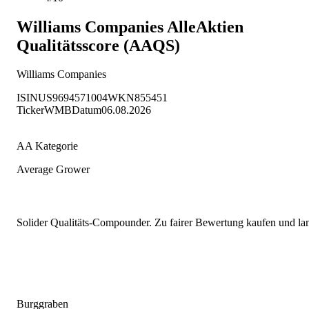
Williams Companies
AlleAktien
Qualitätsscore (AAQS)
Williams Companies
ISIN
US9694571004
WKN
855451
Ticker
WMB
Datum
06.08.2026
AA Kategorie
Average Grower
Solider Qualitäts-Compounder. Zu fairer Bewertung kaufen und lang
Burggraben