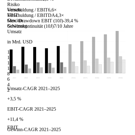
Risiko
Umsatz
Verschuldung / EBIT
6,6×
EBIT
Verschuldung / EBITDA
4,3×
Gewinn
Max. Drawdown EBIT (10J)
-39,4 %
Schätzung
Gewinnkontinuität (10J)
7/10 Jahre
Umsatz
in Mrd. USD
16
14
12
10
8
6
2021
2022
2023
2024
2025
2026
e
2027
e
2028
e
2029
e
2030
e
4
Umsatz-CAGR 2021–2025
2
+3,5 %
EBIT-CAGR 2021–2025
+11,4 %
EBIT
Gewinn-CAGR 2021–2025