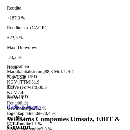
Rendite
+187,3 %
Rendite p.a. (CAGR)
+23,5 %
Max. Drawdown
-23,2 %
Kennzahlen
Hoch
Marktkapitalisierung
88,3 Mrd. USD
Kurs
72,06 USD
78,9 USD
KGV (TTM)
31,9
Tief
KGVe (Forward)
30,5
KUV
7,4
24,04 USD
KBV
6,9
Rentabilität
Quelle: Eulerpool
Gewinnmarge
23,2 %
Eigenkapitalrendite
20,4 %
Williams Companies
Umsatz, EBIT &
ROCE
8,4 %
FCF-Rendite
1,1 %
Gewinn
Dividendenrendite
2,8 %