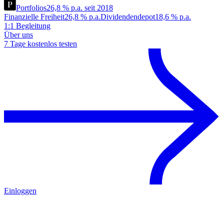
Portfolios
26,8 % p.a. seit 2018
Finanzielle Freiheit
26,8 % p.a.
Dividendendepot
18,6 % p.a.
1:1 Begleitung
Über uns
7 Tage kostenlos testen
Einloggen