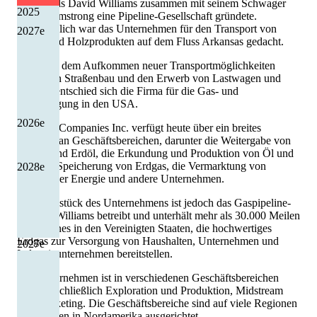
zurück, als David Williams zusammen mit seinem Schwager
2025
Miller Armstrong eine Pipeline-Gesellschaft gründete.
Ursprünglich war das Unternehmen für den Transport von
2027
e
Kohle und Holzprodukten auf dem Fluss Arkansas gedacht.
Doch mit dem Aufkommen neuer Transportmöglichkeiten
durch den Straßenbau und den Erwerb von Lastwagen und
Bussen, entschied sich die Firma für die Gas- und
Ölversorgung in den USA.
2026
e
Williams Companies Inc. verfügt heute über ein breites
Portfolio an Geschäftsbereichen, darunter die Weitergabe von
Erdgas und Erdöl, die Erkundung und Produktion von Öl und
Gas, die Speicherung von Erdgas, die Vermarktung von
2028
e
elektrischer Energie und andere Unternehmen.
Das Herzstück des Unternehmens ist jedoch das Gaspipeline-
System. Williams betreibt und unterhält mehr als 30.000 Meilen
an Pipelines in den Vereinigten Staaten, die hochwertiges
Erdgas zur Versorgung von Haushalten, Unternehmen und
2027
e
Industrieunternehmen bereitstellen.
Das Unternehmen ist in verschiedenen Geschäftsbereichen
tätig, einschließlich Exploration und Produktion, Midstream
und Marketing. Die Geschäftsbereiche sind auf viele Regionen
und Staaten in Nordamerika ausgerichtet.