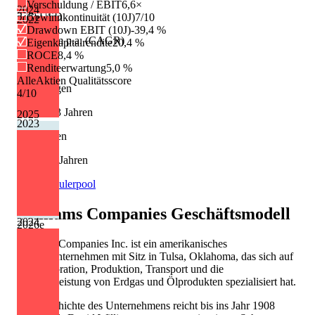
Verschuldung / EBIT
6,6×
2024
2.00 USD
Gewinnkontinuität (10J)
7/10
2022
Drawdown EBIT (10J)
-39,4 %
Wachstum p.a. (CAGR)
Eigenkapitalrendite
20,4 %
ROCE
8,4 %
+4,0 %
Renditeerwartung
5,0 %
AlleAktien Qualitätsscore
Erhöhungen
4
/10
11 von 13 Jahren
2025
2023
Kürzungen
2 von 13 Jahren
Quelle: Eulerpool
Williams Companies
Geschäftsmodell
2024
2026
e
Williams Companies Inc. ist ein amerikanisches
Energieunternehmen mit Sitz in Tulsa, Oklahoma, das sich auf
die Exploration, Produktion, Transport und die
Vertriebsleistung von Erdgas und Ölprodukten spezialisiert hat.
Die Geschichte des Unternehmens reicht bis ins Jahr 1908