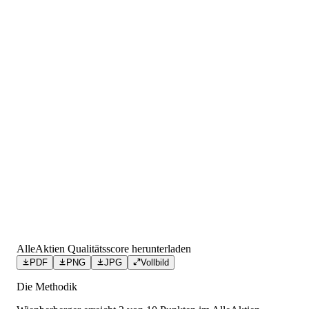
AlleAktien Qualitätsscore herunterladen
PDF
PNG
JPG
Vollbild
Die Methodik