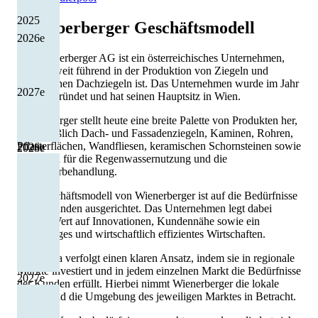
2025
Wienberberger
Geschäftsmodell
2026
e
Die Wienerberger AG ist ein österreichisches Unternehmen,
das weltweit führend in der Produktion von Ziegeln und
keramischen Dachziegeln ist. Das Unternehmen wurde im Jahr
2027
e
1819 gegründet und hat seinen Hauptsitz in Wien.
Wienerberger stellt heute eine breite Palette von Produkten her,
einschließlich Dach- und Fassadenziegeln, Kaminen, Rohren,
Pflasterflächen, Wandfliesen, keramischen Schornsteinen sowie
2026
e
2028
e
Systemen für die Regenwassernutzung und die
Abwasserbehandlung.
Das Geschäftsmodell von Wienerberger ist auf die Bedürfnisse
seiner Kunden ausgerichtet. Das Unternehmen legt dabei
großen Wert auf Innovationen, Kundennähe sowie ein
nachhaltiges und wirtschaftlich effizientes Wirtschaften.
Die Firma verfolgt einen klaren Ansatz, indem sie in regionale
Märkte investiert und in jedem einzelnen Markt die Bedürfnisse
2027
e
der Kunden erfüllt. Hierbei nimmt Wienerberger die lokale
Kultur und die Umgebung des jeweiligen Marktes in Betracht.