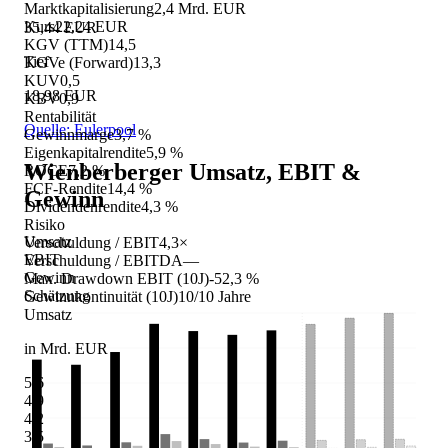
Marktkapitalisierung
2,4 Mrd. EUR
Kurs
22,24 EUR
35,44 EUR
KGV (TTM)
14,5
Tief
KGVe (Forward)
13,3
KUV
0,5
18,98 EUR
KBV
0,9
Rentabilität
Quelle: Eulerpool
Gewinnmarge
3,7 %
Eigenkapitalrendite
5,9 %
Wienberberger
Umsatz, EBIT &
ROCE
7,2 %
FCF-Rendite
14,4 %
Gewinn
Dividendenrendite
4,3 %
Risiko
Umsatz
Verschuldung / EBIT
4,3×
EBIT
Verschuldung / EBITDA
—
Gewinn
Max. Drawdown EBIT (10J)
-52,3 %
Schätzung
Gewinnkontinuität (10J)
10/10 Jahre
Umsatz
in Mrd. EUR
5,6
4,9
4,2
3,5