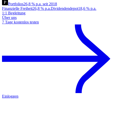
Portfolios
26,8 % p.a. seit 2018
Finanzielle Freiheit
26,8 % p.a.
Dividendendepot
18,6 % p.a.
1:1 Begleitung
Über uns
7 Tage kostenlos testen
Einloggen