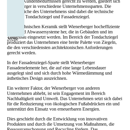
Um den Kundenbedürfnissen gerecht zu werden, gliedert sich
Wienerberger in verschiedene Unternehmenssparten. Die
Kernbereiche des Unternehmens sind dabei die technische
Keramik, Tondachziegel und Fassadenziegel.
In der technischen Keramik stellt Wienerberger hocheffiziente
Rohr- und Abwassersysteme her, die in Gebäuden und im
Tunnelbau eingesetzt werden. Im Bereich der Tondachziegel
2028
e
produziert das Unternehmen eine breite Palette von Ziegeln,
die den verschiedensten architektonischen Anforderungen
gerecht werden.
In der Fassadenziegel-Sparte stellt Wienerberger
Fassadenelemente her, die auf eine lange Lebensdauer
ausgelegt sind und sich durch hohe Wärmedämmung und
ästhetisches Design auszeichnen.
Ein weiterer Faktor, der Wienerberger von anderen
Unternehmen abhebt, ist sein Engagement im Bereich
Nachhaltigkeit und Umwelt. Das Unternehmen setzt sich dabei
für die Reduzierung von ökologischen Fußabdrücken ein und
unterstützt den Einsatz von erneuerbaren Energien.
Dies geschieht durch die Entwicklung von innovativen
Produkten und durch die Umsetzung von Maßnahmen, die
Ressourcenschonung und Recycling fördern. Das