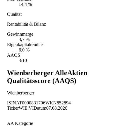
14,4 %
Qualität
Rentabilität & Bilanz
Gewinnmarge
3,7 %
Eigenkapitalrendite
6,0 %
AAQS
3/10
Wienberberger
AlleAktien
Qualitätsscore (AAQS)
Wienberberger
ISIN
AT0000831706
WKN
852894
Ticker
WIE.VI
Datum
07.08.2026
AA Kategorie