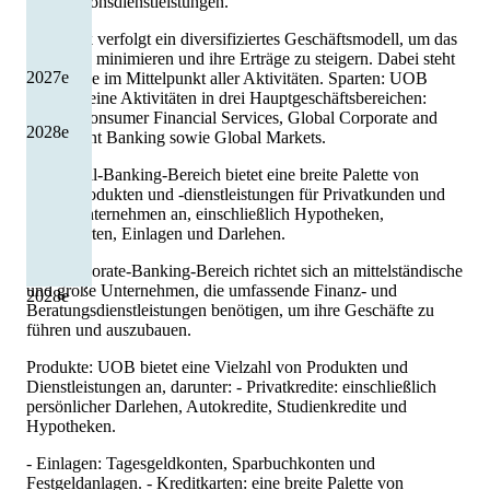
Transaktionsdienstleistungen.
Die Bank verfolgt ein diversifiziertes Geschäftsmodell, um das
Risiko zu minimieren und ihre Erträge zu steigern. Dabei steht
2027
e
der Kunde im Mittelpunkt aller Aktivitäten. Sparten: UOB
betreibt seine Aktivitäten in drei Hauptgeschäftsbereichen:
Global Consumer Financial Services, Global Corporate and
2028
e
Investment Banking sowie Global Markets.
Der Retail-Banking-Bereich bietet eine breite Palette von
Finanzprodukten und -dienstleistungen für Privatkunden und
kleine Unternehmen an, einschließlich Hypotheken,
Kreditkarten, Einlagen und Darlehen.
Der Corporate-Banking-Bereich richtet sich an mittelständische
und große Unternehmen, die umfassende Finanz- und
2028
e
Beratungsdienstleistungen benötigen, um ihre Geschäfte zu
führen und auszubauen.
Produkte: UOB bietet eine Vielzahl von Produkten und
Dienstleistungen an, darunter: - Privatkredite: einschließlich
persönlicher Darlehen, Autokredite, Studienkredite und
Hypotheken.
- Einlagen: Tagesgeldkonten, Sparbuchkonten und
Festgeldanlagen. - Kreditkarten: eine breite Palette von