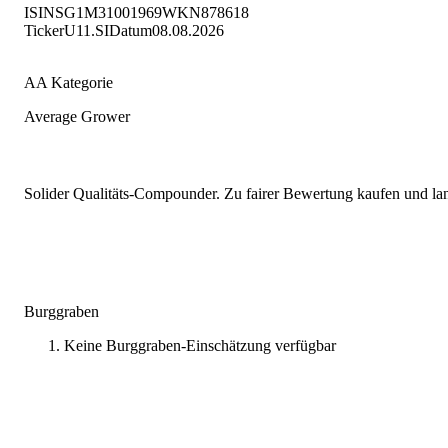
ISIN
SG1M31001969
WKN
878618
Ticker
U11.SI
Datum
08.08.2026
AA Kategorie
Average Grower
Solider Qualitäts-Compounder. Zu fairer Bewertung kaufen und lang
Burggraben
Keine Burggraben-Einschätzung verfügbar