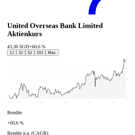
United Overseas Bank Limited
Aktienkurs
43,30
SGD
+60,6 %
1J
3J
5J
10J
Max.
44,38
39,64
34,89
30,15
25,4
2021
2022
2023
2024
2025
2026
Rendite
+60,6 %
Rendite p.a. (CAGR)