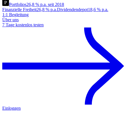
Portfolios
26,8 % p.a. seit 2018
Finanzielle Freiheit
26,8 % p.a.
Dividendendepot
18,6 % p.a.
1:1 Begleitung
Über uns
7 Tage kostenlos testen
Einloggen