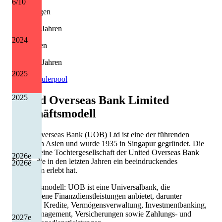
6
/10
Erhöhungen
7 von 13 Jahren
2024
Kürzungen
5 von 13 Jahren
2025
Quelle: Eulerpool
2025
United Overseas Bank Limited
Geschäftsmodell
United Overseas Bank (UOB) Ltd ist eine der führenden
Banken in Asien und wurde 1935 in Singapur gegründet. Die
Bank ist eine Tochtergesellschaft der United Overseas Bank
2026
e
Group, die in den letzten Jahren ein beeindruckendes
2026
e
Wachstum erlebt hat.
Geschäftsmodell: UOB ist eine Universalbank, die
verschiedene Finanzdienstleistungen anbietet, darunter
Einlagen, Kredite, Vermögensverwaltung, Investmentbanking,
Fondsmanagement, Versicherungen sowie Zahlungs- und
2027
e