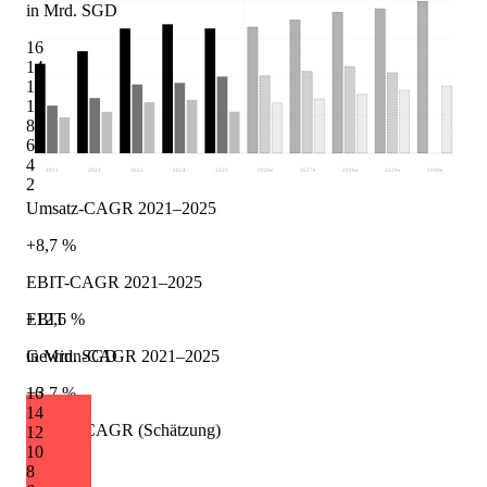
in Mrd. SGD
16
14
12
10
8
6
4
2021
2022
2023
2024
2025
2026
e
2027
e
2028
e
2029
e
2030
e
2
Umsatz-CAGR 2021–2025
+8,7 %
EBIT-CAGR 2021–2025
+12,6 %
EBIT
Gewinn-CAGR 2021–2025
in Mrd. SGD
+3,7 %
16
14
Umsatz-CAGR (Schätzung)
12
10
+4,1 %
8