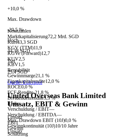
+10,0 %
Max. Drawdown
-20,5 %
Kennzahlen
Marktkapitalisierung
72,2 Mrd. SGD
Hoch
Kurs
43,3 SGD
KGV (TTM)
11,9
44,38 SGD
KGVe (Forward)
12,7
KUV
2,5
Tief
KBV
1,5
Rentabilität
25,4 SGD
Gewinnmarge
21,1 %
Eigenkapitalrendite
12,0 %
Quelle: Eulerpool
ROCE
0,0 %
FCF-Rendite
-21,8 %
United Overseas Bank Limited
Dividendenrendite
3,3 %
Umsatz, EBIT & Gewinn
Risiko
Verschuldung / EBIT
—
Verschuldung / EBITDA
—
Umsatz
Max. Drawdown EBIT (10J)
0,0 %
EBIT
Gewinnkontinuität (10J)
10/10 Jahre
Gewinn
Umsatz
Schätzung