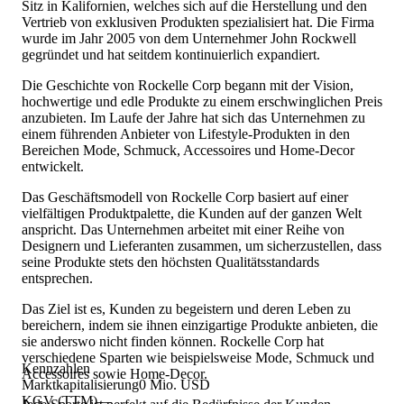
Sitz in Kalifornien, welches sich auf die Herstellung und den
Vertrieb von exklusiven Produkten spezialisiert hat. Die Firma
wurde im Jahr 2005 von dem Unternehmer John Rockwell
gegründet und hat seitdem kontinuierlich expandiert.
Die Geschichte von Rockelle Corp begann mit der Vision,
hochwertige und edle Produkte zu einem erschwinglichen Preis
anzubieten. Im Laufe der Jahre hat sich das Unternehmen zu
einem führenden Anbieter von Lifestyle-Produkten in den
Bereichen Mode, Schmuck, Accessoires und Home-Decor
entwickelt.
Das Geschäftsmodell von Rockelle Corp basiert auf einer
vielfältigen Produktpalette, die Kunden auf der ganzen Welt
anspricht. Das Unternehmen arbeitet mit einer Reihe von
Designern und Lieferanten zusammen, um sicherzustellen, dass
seine Produkte stets den höchsten Qualitätsstandards
entsprechen.
Das Ziel ist es, Kunden zu begeistern und deren Leben zu
bereichern, indem sie ihnen einzigartige Produkte anbieten, die
sie anderswo nicht finden können. Rockelle Corp hat
verschiedene Sparten wie beispielsweise Mode, Schmuck und
Kennzahlen
Accessoires sowie Home-Decor.
Marktkapitalisierung
0 Mio. USD
KGV (TTM)
—