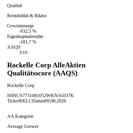
Qualität
Rentabilität & Bilanz
Gewinnmarge
-932,5 %
Eigenkapitalrendite
-181,7 %
AAQS
3/10
Rockelle Corp
AlleAktien
Qualitätsscore (AAQS)
Rockelle Corp
ISIN
US7731081052
WKN
A0J37K
Ticker
RKLC
Datum
09.08.2026
AA Kategorie
Average Grower