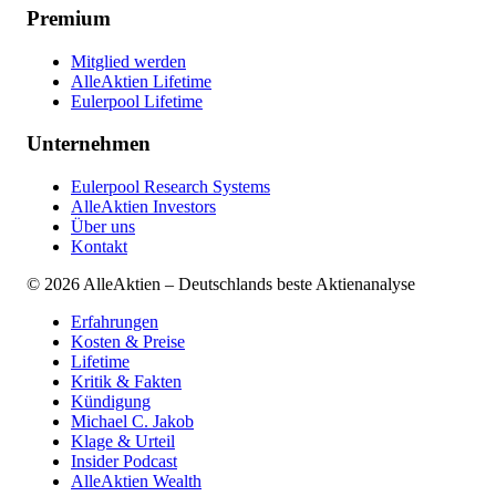
Premium
Mitglied werden
AlleAktien Lifetime
Eulerpool Lifetime
Unternehmen
Eulerpool Research Systems
AlleAktien Investors
Über uns
Kontakt
©
2026
AlleAktien – Deutschlands beste Aktienanalyse
Erfahrungen
Kosten & Preise
Lifetime
Kritik & Fakten
Kündigung
Michael C. Jakob
Klage & Urteil
Insider Podcast
AlleAktien Wealth