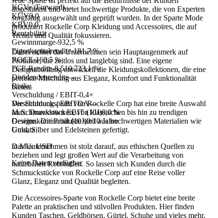
Jede Sparte ist perfekt auf die Bedürfnisse der Kunden
KGVe (Forward)
—
abgestimmt und bietet hochwertige Produkte, die von Experten
KUV
0,0
sorgfältig ausgewählt und geprüft wurden. In der Sparte Mode
KBV
0,0
produziert Rockelle Corp Kleidung und Accessoires, die auf
Rentabilität
Trends und Qualität fokussieren.
Gewinnmarge
-932,5 %
Eigenkapitalrendite
-181,7 %
Dabei richtet das Unternehmen sein Hauptaugenmerk auf
ROCE
-160,5 %
Produkte, die zeitlos und langlebig sind. Eine eigene
FCF-Rendite
-8.510.723,1 %
Designabteilung entwickelt die Kleidungskollektionen, die eine
Dividendenrendite
—
perfekte Mischung aus Eleganz, Komfort und Funktionalität
Risiko
bieten.
Verschuldung / EBIT
-0,4×
Die Schmucksparte von Rockelle Corp hat eine breite Auswahl
Verschuldung / EBITDA
—
an Schmuckstücken, von klassischen bis hin zu trendigen
Max. Drawdown EBIT (10J)
0,0 %
Designs. Die Produkte sind aus hochwertigen Materialien wie
Gewinnkontinuität (10J)
0/10 Jahre
Gold, Silber und Edelsteinen gefertigt.
Umsatz
Das Unternehmen ist stolz darauf, aus ethischen Quellen zu
in Mio. USD
beziehen und legt großen Wert auf die Verarbeitung von
Keine Daten verfügbar
natürlichen Rohstoffen. So lassen sich Kunden durch die
Schmuckstücke von Rockelle Corp auf eine Reise voller
Glanz, Eleganz und Qualität begleiten.
Die Accessoires-Sparte von Rockelle Corp bietet eine breite
Palette an praktischen und stilvollen Produkten. Hier finden
Kunden Taschen, Geldbörsen, Gürtel, Schuhe und vieles mehr,