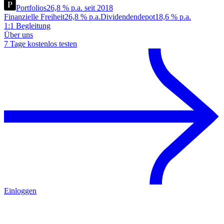
Portfolios
26,8 % p.a. seit 2018
Finanzielle Freiheit
26,8 % p.a.
Dividendendepot
18,6 % p.a.
1:1 Begleitung
Über uns
7 Tage kostenlos testen
Einloggen