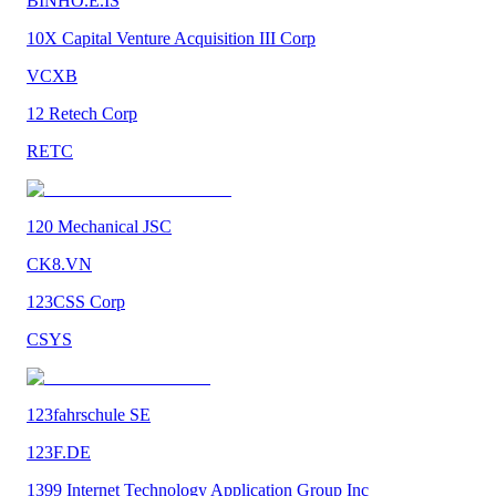
BINHO.E.IS
10X Capital Venture Acquisition III Corp
VCXB
12 Retech Corp
RETC
120 Mechanical JSC
CK8.VN
123CSS Corp
CSYS
123fahrschule SE
123F.DE
1399 Internet Technology Application Group Inc