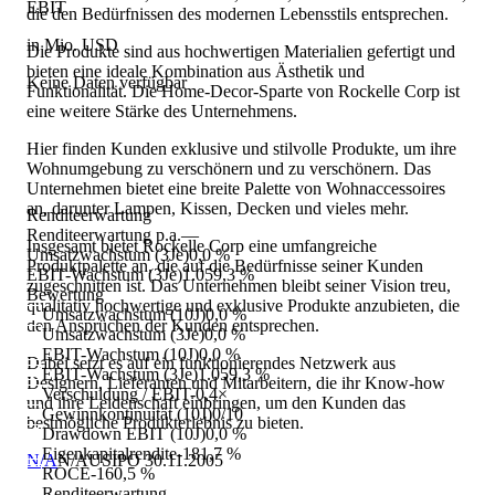
EBIT
die den Bedürfnissen des modernen Lebensstils entsprechen.
in Mio. USD
Die Produkte sind aus hochwertigen Materialien gefertigt und
bieten eine ideale Kombination aus Ästhetik und
Keine Daten verfügbar
Funktionalität. Die Home-Decor-Sparte von Rockelle Corp ist
eine weitere Stärke des Unternehmens.
Hier finden Kunden exklusive und stilvolle Produkte, um ihre
Wohnumgebung zu verschönern und zu verschönern. Das
Unternehmen bietet eine breite Palette von Wohnaccessoires
an, darunter Lampen, Kissen, Decken und vieles mehr.
Renditeerwartung
Renditeerwartung p.a.
—
Insgesamt bietet Rockelle Corp eine umfangreiche
Umsatzwachstum (3Je)
0,0 %
Produktpalette an, die auf die Bedürfnisse seiner Kunden
EBIT-Wachstum (3Je)
1.059,3 %
zugeschnitten ist. Das Unternehmen bleibt seiner Vision treu,
Bewertung
qualitativ hochwertige und exklusive Produkte anzubieten, die
Umsatzwachstum (10J)
0,0 %
den Ansprüchen der Kunden entsprechen.
Umsatzwachstum (3Je)
0,0 %
EBIT-Wachstum (10J)
0,0 %
Dabei setzt es auf ein funktionierendes Netzwerk aus
EBIT-Wachstum (3Je)
1.059,3 %
Designern, Lieferanten und Mitarbeitern, die ihr Know-how
Verschuldung / EBIT
-0,4×
und ihre Leidenschaft einbringen, um den Kunden das
Gewinnkontinuität (10J)
0/10
bestmögliche Produkterlebnis zu bieten.
Drawdown EBIT (10J)
0,0 %
Eigenkapitalrendite
-181,7 %
N/A
N/A
US
IPO
30.11.2005
ROCE
-160,5 %
Renditeerwartung
—