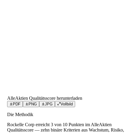
AlleAktien Qualitätsscore herunterladen
PDF
PNG
JPG
Vollbild
Die Methodik
Rockelle Corp
erreicht
3
von 10 Punkten
im AlleAktien
Qualitätsscore — zehn binäre Kriterien aus Wachstum, Risiko,