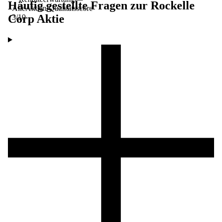
Häufig gestellte Fragen zur
Rockelle
AlleAktien Qualitätsscore
Corp
Aktie
3
/10