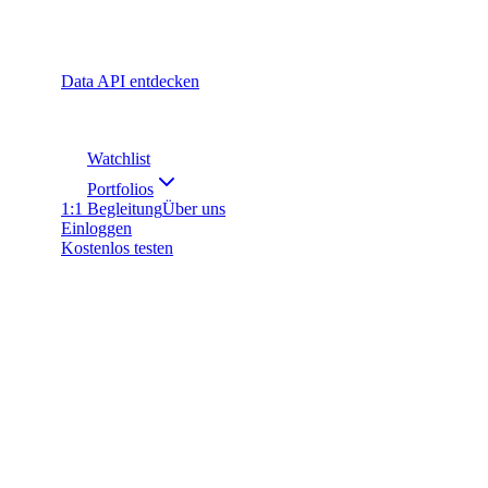
Data API entdecken
Watchlist
Portfolios
1:1 Begleitung
Über uns
Einloggen
Kostenlos testen