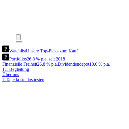
Watchlist
Unsere Top-Picks zum Kauf
Portfolios
26,8 % p.a. seit 2018
Finanzielle Freiheit
26,8 % p.a.
Dividendendepot
18,6 % p.a.
1:1 Begleitung
Über uns
7 Tage kostenlos testen