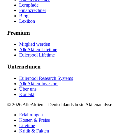
Lernpfade
Finanzrechner
Blog
Lexikon
Premium
Mitglied werden
AlleAktien Lifetime
Eulerpool Lifetime
Unternehmen
Eulerpool Research Systems
AlleAktien Investors
Über uns
Kontakt
©
2026
AlleAktien – Deutschlands beste Aktienanalyse
Erfahrungen
Kosten & Preise
Lifetime
Kritik & Fakten