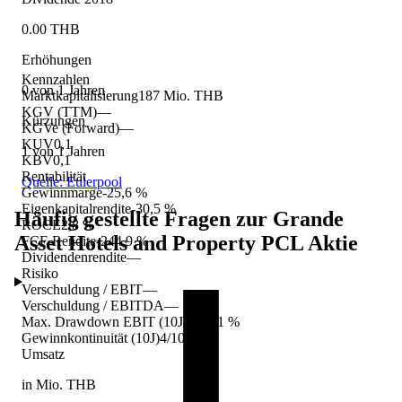
0.00 THB
Erhöhungen
Kennzahlen
0 von 1 Jahren
Marktkapitalisierung
187 Mio. THB
KGV (TTM)
—
Kürzungen
KGVe (Forward)
—
KUV
0,1
1 von 1 Jahren
KBV
0,1
Rentabilität
Quelle: Eulerpool
Gewinnmarge
-25,6 %
Eigenkapitalrendite
-30,5 %
Häufig gestellte Fragen zur
Grande
ROCE
2,8 %
Asset Hotels and Property PCL
Aktie
FCF-Rendite
-244,9 %
Dividendenrendite
—
Risiko
Verschuldung / EBIT
—
Verschuldung / EBITDA
—
Max. Drawdown EBIT (10J)
-197,1 %
Gewinnkontinuität (10J)
4/10 Jahre
Umsatz
in Mio. THB