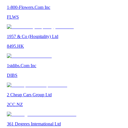
1-800-Flowers.Com Inc
FLWS
1957 & Co (Hospitality) Ltd
8495.HK
1stdibs.Com Inc
DIBS
2 Cheap Cars Group Ltd
2CC.NZ
361 Degrees International Ltd