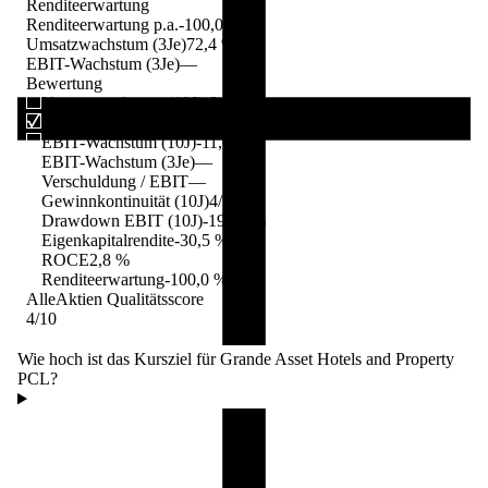
Renditeerwartung
Renditeerwartung p.a.
-100,0 %
Umsatzwachstum (3Je)
72,4 %
EBIT-Wachstum (3Je)
—
Bewertung
Umsatzwachstum (10J)
-6,0 %
Umsatzwachstum (3Je)
72,4 %
EBIT-Wachstum (10J)
-11,0 %
EBIT-Wachstum (3Je)
—
Verschuldung / EBIT
—
Gewinnkontinuität (10J)
4/10
Drawdown EBIT (10J)
-197,1 %
Eigenkapitalrendite
-30,5 %
ROCE
2,8 %
Renditeerwartung
-100,0 %
AlleAktien Qualitätsscore
4
/10
Wie hoch ist das Kursziel für Grande Asset Hotels and Property
PCL?