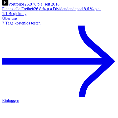
Portfolios
26,8 % p.a. seit 2018
Finanzielle Freiheit
26,8 % p.a.
Dividendendepot
18,6 % p.a.
1:1 Begleitung
Über uns
7 Tage kostenlos testen
Einloggen