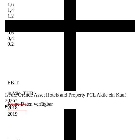
1,6
1,4
1,2
1
0,8
0,6
0,4
0,2
EBIT
in Mio. THB
Ist die Grande Asset Hotels and Property PCL Aktie ein Kauf
2026?
Keine Daten verfügbar
2018
2019