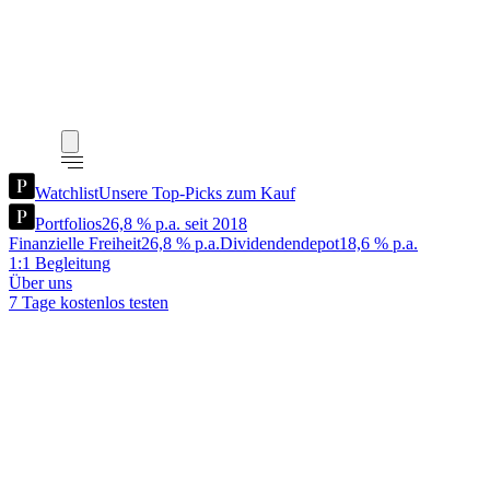
Watchlist
Unsere Top-Picks zum Kauf
Portfolios
26,8 % p.a. seit 2018
Finanzielle Freiheit
26,8 % p.a.
Dividendendepot
18,6 % p.a.
1:1 Begleitung
Über uns
7 Tage kostenlos testen