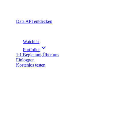
Data API entdecken
Watchlist
Portfolios
1:1 Begleitung
Über uns
Einloggen
Kostenlos testen