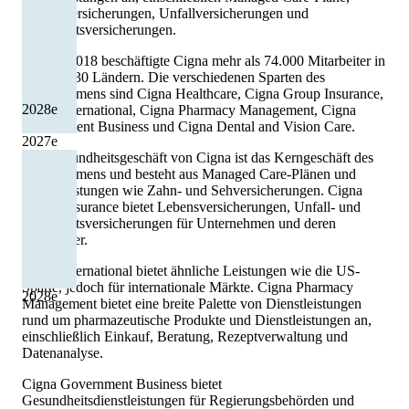
Lebensversicherungen, Unfallversicherungen und
Invaliditätsversicherungen.
Im Jahr 2018 beschäftigte Cigna mehr als 74.000 Mitarbeiter in
mehr als 30 Ländern. Die verschiedenen Sparten des
Unternehmens sind Cigna Healthcare, Cigna Group Insurance,
2028
e
Cigna International, Cigna Pharmacy Management, Cigna
Government Business und Cigna Dental and Vision Care.
2027
e
Das Gesundheitsgeschäft von Cigna ist das Kerngeschäft des
Unternehmens und besteht aus Managed Care-Plänen und
Zusatzleistungen wie Zahn- und Sehversicherungen. Cigna
Group Insurance bietet Lebensversicherungen, Unfall- und
Invaliditätsversicherungen für Unternehmen und deren
Mitarbeiter.
Cigna International bietet ähnliche Leistungen wie die US-
Sparte, jedoch für internationale Märkte. Cigna Pharmacy
2028
e
Management bietet eine breite Palette von Dienstleistungen
rund um pharmazeutische Produkte und Dienstleistungen an,
einschließlich Einkauf, Beratung, Rezeptverwaltung und
Datenanalyse.
Cigna Government Business bietet
Gesundheitsdienstleistungen für Regierungsbehörden und