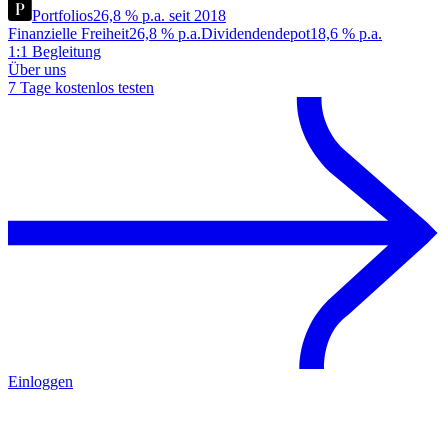
Portfolios
26,8 % p.a. seit 2018
Finanzielle Freiheit
26,8 % p.a.
Dividendendepot
18,6 % p.a.
1:1 Begleitung
Über uns
7 Tage kostenlos testen
Einloggen