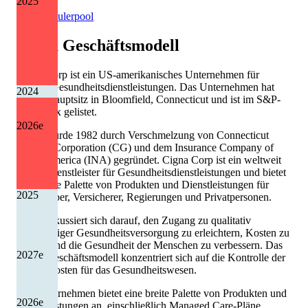
2025
Quelle: Eulerpool
Cigna
Geschäftsmodell
Cigna Corp ist ein US-amerikanisches Unternehmen für
globale Gesundheitsdienstleistungen. Das Unternehmen hat
2024
seinen Hauptsitz in Bloomfield, Connecticut und ist im S&P-
500-Index gelistet.
2026
e
Cigna wurde 1982 durch Verschmelzung von Connecticut
General Corporation (CG) und dem Insurance Company of
North America (INA) gegründet. Cigna Corp ist ein weltweit
tätiger Dienstleister für Gesundheitsdienstleistungen und bietet
eine breite Palette von Produkten und Dienstleistungen für
2025
Arbeitgeber, Versicherer, Regierungen und Privatpersonen.
Cigna fokussiert sich darauf, den Zugang zu qualitativ
hochwertiger Gesundheitsversorgung zu erleichtern, Kosten zu
senken und die Gesundheit der Menschen zu verbessern. Das
2027
e
Cigna-Geschäftsmodell konzentriert sich auf die Kontrolle der
Gesamtkosten für das Gesundheitswesen.
Das Unternehmen bietet eine breite Palette von Produkten und
2026
e
Dienstleistungen an, einschließlich Managed Care-Pläne,