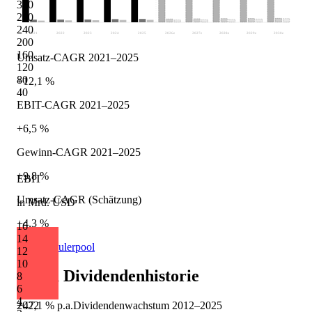
320
280
240
2021
2022
2023
2024
2025
2026
e
2027
e
2028
e
2029
e
2030
e
200
160
Umsatz-CAGR 2021–2025
120
80
+12,1 %
40
EBIT-CAGR 2021–2025
+6,5 %
Gewinn-CAGR 2021–2025
+9,8 %
EBIT
Umsatz-CAGR (Schätzung)
in Mrd. USD
+4,3 %
16
14
Quelle: Eulerpool
12
10
Cigna
Dividendenhistorie
8
6
4
2022
+47,1 %
p.a.
Dividendenwachstum
2012
–
2025