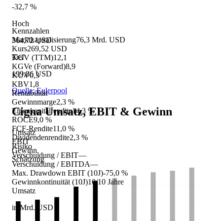
-32,7 %
Hoch
Kennzahlen
Marktkapitalisierung
76,3 Mrd. USD
364,72 USD
Kurs
269,52 USD
Tief
KGV (TTM)
12,1
KGVe (Forward)
8,9
199,86 USD
KUV
0,3
KBV
1,8
Quelle: Eulerpool
Rentabilität
Gewinnmarge
2,3 %
Cigna
Umsatz, EBIT & Gewinn
Eigenkapitalrendite
14,3 %
ROCE
9,0 %
FCF-Rendite
11,0 %
Umsatz
Dividendenrendite
2,3 %
EBIT
Risiko
Gewinn
Verschuldung / EBIT
—
Schätzung
Verschuldung / EBITDA
—
Max. Drawdown EBIT (10J)
-75,0 %
Gewinnkontinuität (10J)
10/10 Jahre
Umsatz
in Mrd. USD