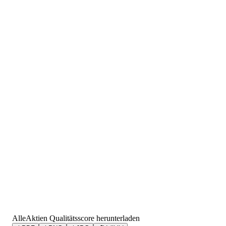
AlleAktien Qualitätsscore herunterladen