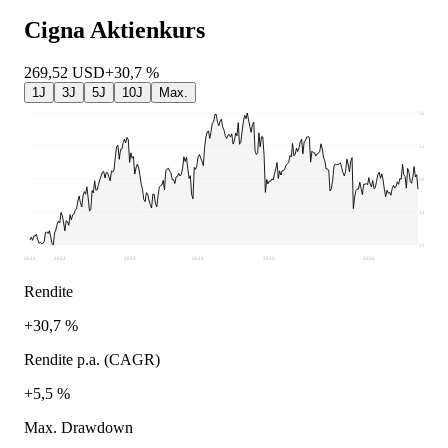
Cigna
Aktienkurs
269,52
USD
+30,7 %
1J
3J
5J
10J
Max.
364,72
323,51
282,29
241,08
199,86
2021
2022
2023
2024
2025
2026
Rendite
+30,7 %
Rendite p.a. (CAGR)
+5,5 %
Max. Drawdown