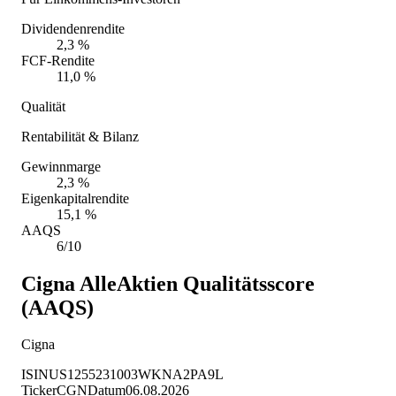
Dividendenrendite
2,3 %
FCF-Rendite
11,0 %
Qualität
Rentabilität & Bilanz
Gewinnmarge
2,3 %
Eigenkapitalrendite
15,1 %
AAQS
6/10
Cigna
AlleAktien Qualitätsscore
(AAQS)
Cigna
ISIN
US1255231003
WKN
A2PA9L
Ticker
CGN
Datum
06.08.2026