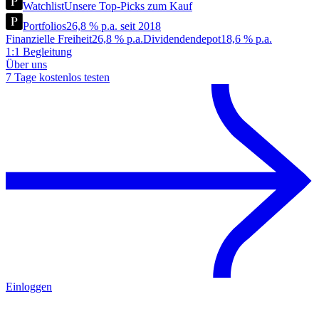
Watchlist
Unsere Top-Picks zum Kauf
Portfolios
26,8 % p.a. seit 2018
Finanzielle Freiheit
26,8 % p.a.
Dividendendepot
18,6 % p.a.
1:1 Begleitung
Über uns
7 Tage kostenlos testen
Einloggen