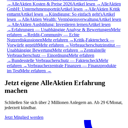
→
AlleAktien Kosten & Preise 2026
Artikel lesen →
AlleAktien
GmbH: Unternehmensporträt
Artikel lesen →
AlleAktien Kritik
enttarnt
Artikel lesen →
Kündigung: So einfach geht's
Artikel
lesen →
AlleAktien Wealth: Vermögensverwaltung
Artikel lesen
→
AlleAktien Ausbildung: Investieren lernen
Artikel lesen
→
Erfahrungen — Unabhängige Analyse & Bewertungen
Mehr
erfahren →
Reddit-Community — Echte
Nutzerdiskussionen
Mehr erfahren →
Kritik-Faktencheck —
Vorwürfe geprüft
Mehr erfahren →
Verbraucherschutzinstitut —
Unabhängige Bewertung
Mehr erfahren →
Zentralstelle
Verbraucherschutz — Einordnung
Mehr erfahren
→
Bundesstelle Verbraucherschutz — Faktencheck
Mehr
erfahren →
Verbraucherzentrale Finanzen — Finanzprodukte
im Test
Mehr erfahren →
Jetzt eigene AlleAktien Erfahrung
machen
Schließen Sie sich über 2 Millionen Anlegern an. Ab 29 €/Monat,
jederzeit kündbar.
Jetzt Mitglied werden