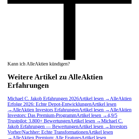
Kann ich AlleAktien kündigen?
Weitere Artikel zu AlleAktien
Erfahrungen
Michael C. Jakob Erfahrungen 2026
Artikel lesen →
AlleAktien
Erfolge 2026: Echte Depot-Entwicklungen
Artikel lesen
→
AlleAktien Investors Erfahrungen
Artikel lesen →
AlleAktien
Investors: Das Premium-Programm
Artikel lesen →
4,9/5
Trustpilot: 3.800+ Bewertungen
Artikel lesen →
Michael C.
Jakob Erfahrungen — Bewertungen
Artikel lesen →
Investors
Vorher/Nachher: Echte Transformationen
Artikel lesen
→
AlleAktien Premium: Alle Features
Artikel lesen