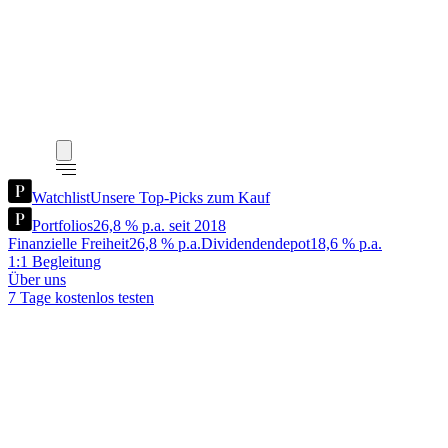
Watchlist
Unsere Top-Picks zum Kauf
Portfolios
26,8 % p.a. seit 2018
Finanzielle Freiheit
26,8 % p.a.
Dividendendepot
18,6 % p.a.
1:1 Begleitung
Über uns
7 Tage kostenlos testen